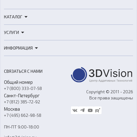
КАТАЛОГ
3D-принтеры
УСЛУГИ
3D-сканеры
3D-печать
Роботы
ИНФОРМАЦИЯ
3D-моделирование
Расходные материалы
Цены
3D-сканирование
Станки с ЧПУ
Акции
Реверс-инжиниринг
Оборудование и материалы для вакуумного литья
СВЯЗАТЬСЯ С НАМИ
Портфолио
Литье пластмасс
Аксессуары и прочее оборудование
Общий номер
О компании
Ремонт и услуги
Программное обеспечение
+7 (800) 333-07-58
Контакты
Copyright © 2011 - 2026
Санкт-Петербург
Все права защищены
Гос. закупки
+7 (812) 385-72-92
Стать дилером
Москва
Блог
+7 (495) 662-98-58
Доставка
ПН-ПТ 9:00-18:00
Отзывы