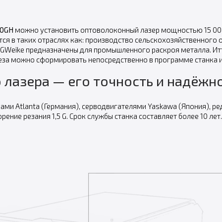
20GH
можно установить оптоволоконный лазер мощностью 15 000 
ся в таких отраслях как: производство сельскохозяйственного 
 GWeike предназначены для промышленного раскроя металла. И
реза можно сформировать непосредственно в программе станка и
лазера — его точность и надёжно
ми Atlanta (Германия), серводвигателями Yaskawa (Япония), ре
ение резания 1,5 G. Срок службы станка составляет более 10 лет.