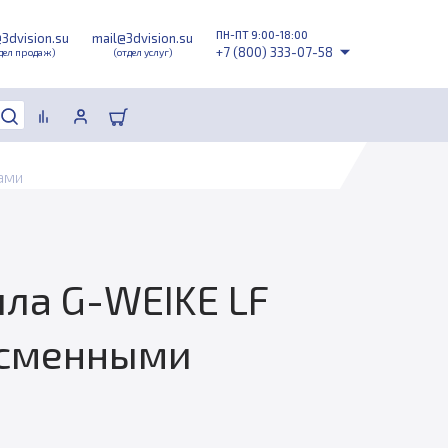
ПН-ПТ 9:00-18:00
@3dvision.su
mail@3dvision.su
+7 (800) 333-07-58
дел продаж)
(отдел услуг)
ами
ла G-WEIKE LF
и сменными