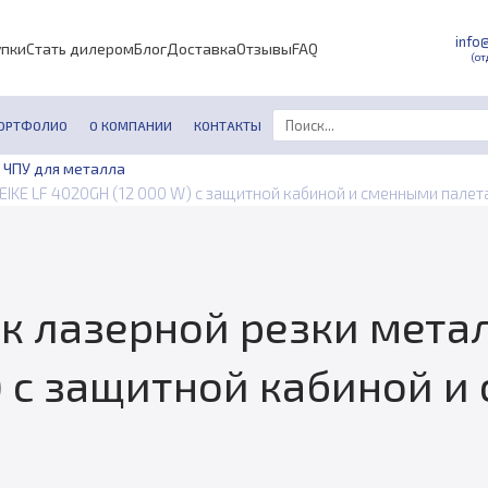
info
упки
Стать дилером
Блог
Доставка
Отзывы
FAQ
(от
ОРТФОЛИО
О КОМПАНИИ
КОНТАКТЫ
 ЧПУ для металла
IKE LF 4020GH (12 000 W) с защитной кабиной и сменными палет
к лазерной резки метал
) с защитной кабиной 