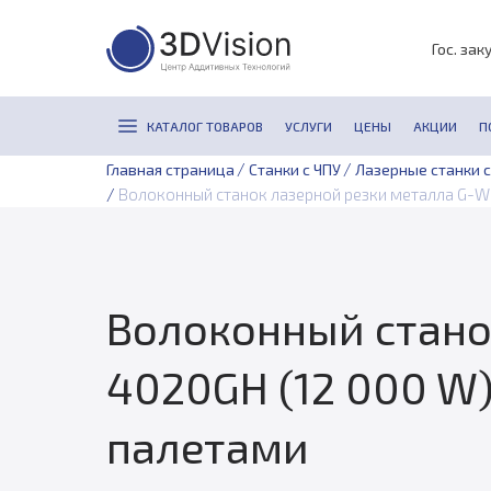
Гос. зак
КАТАЛОГ ТОВАРОВ
УСЛУГИ
ЦЕНЫ
АКЦИИ
П
/
/
Главная страница
Станки с ЧПУ
Лазерные станки с
/
Волоконный станок лазерной резки металла G-WE
Волоконный стано
4020GH (12 000 W
палетами