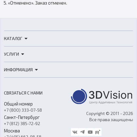
5. «Отменено». Заказ отменен.
КАТАЛОГ
3D-принтеры
УСЛУГИ
3D-сканеры
3D-печать
Роботы
ИНФОРМАЦИЯ
3D-моделирование
Расходные материалы
Цены
3D-сканирование
Станки с ЧПУ
Акции
Реверс-инжиниринг
Оборудование и материалы для вакуумного литья
СВЯЗАТЬСЯ С НАМИ
Портфолио
Литье пластмасс
Аксессуары и прочее оборудование
Общий номер
О компании
Ремонт и услуги
Программное обеспечение
+7 (800) 333-07-58
Контакты
Copyright © 2011 - 2026
Санкт-Петербург
Все права защищены
Гос. закупки
+7 (812) 385-72-92
Стать дилером
Москва
Блог
+7 (495) 662-98-58