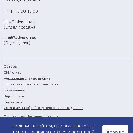
Доставка
ПН-ПТ 9:00-18:00
Отзывы
info@3dvision.su
FAQ
(Отдел продаж)
mail@3dvision.su
(Отдел услуг)
Обзоры
СМИ о нас
Рекомендательные письма
Пользовательское соглашение
База знаний
Карта сайта
Реквизиты
Согласие на обработку персональных данных
Политика конфиденциальности
Пользуясь сайтом, вы соглашаетесь с
Публичная оферта
использованием cookies и
политикой
Хорошо