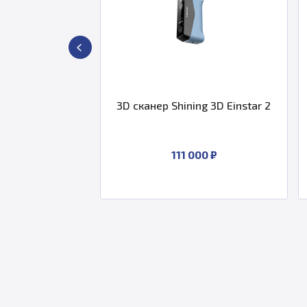
 3D EinScan SE
3D сканер Shining 3D Einstar 2
0 ₽
111 000 ₽