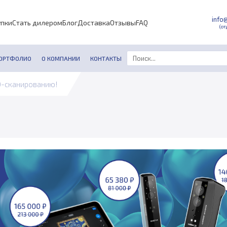
info
упки
Стать дилером
Блог
Доставка
Отзывы
FAQ
(от
ОРТФОЛИО
О КОМПАНИИ
КОНТАКТЫ
D-сканированию!