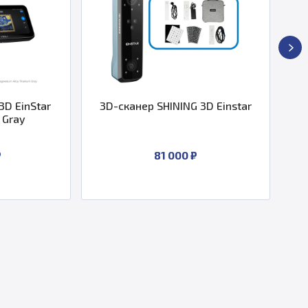
D EinStar
3D-сканер SHINING 3D Einstar
3D-
Gray
81 000 ₽