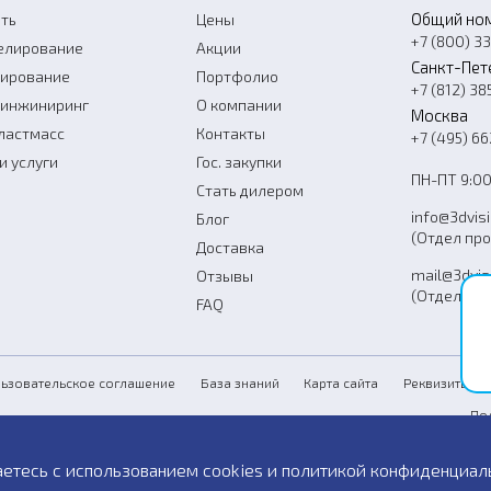
Общий но
ть
Цены
+7 (800) 3
елирование
Акции
Санкт-Пет
нирование
Портфолио
+7 (812) 38
-инжиниринг
О компании
Москва
ластмасс
Контакты
+7 (495) 6
и услуги
Гос. закупки
ПН-ПТ 9:00
Стать дилером
info@3dvis
Блог
(Отдел пр
Доставка
mail@3dvis
Отзывы
(Отдел усл
FAQ
Со
ьзовательское соглашение
База знаний
Карта сайта
Реквизиты
По
Пу
аетесь с использованием cookies и
политикой конфиденциал