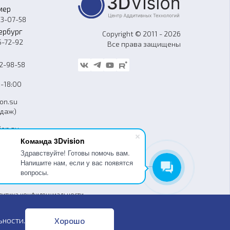
мер
33-07-58
ербург
Copyright © 2011 - 2026
5-72-92
Все права защищены
62-98-58
-18:00
ion.su
одаж)
ion.su
уг)
Команда 3Dvision
Здравствуйте! Готовы помочь вам.
Напишите нам, если у вас появятся
вопросы.
гласие на обработку персональных данных
литика конфиденциальности
бличная оферта
ьности
.
Хорошо