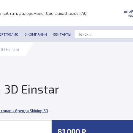
info
упки
Стать дилером
Блог
Доставка
Отзывы
FAQ
(от
ОРТФОЛИО
О КОМПАНИИ
КОНТАКТЫ
3D Einstar
 3D Einstar
 товары бренда Shining 3D
81 000 ₽