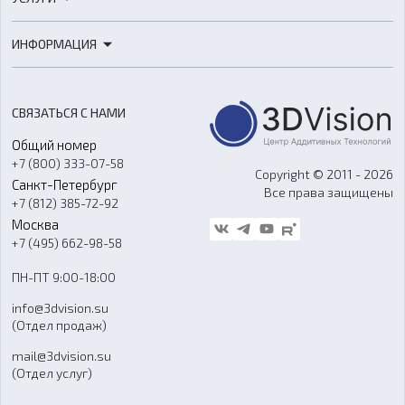
3D-сканеры
3D-печать
Роботы
ИНФОРМАЦИЯ
3D-моделирование
Расходные материалы
Цены
3D-сканирование
Станки с ЧПУ
Акции
Реверс-инжиниринг
Оборудование и материалы для вакуумного литья
СВЯЗАТЬСЯ С НАМИ
Портфолио
Литье пластмасс
Аксессуары и прочее оборудование
Общий номер
О компании
Ремонт и услуги
Программное обеспечение
+7 (800) 333-07-58
Контакты
Copyright © 2011 - 2026
Санкт-Петербург
Все права защищены
Гос. закупки
+7 (812) 385-72-92
Стать дилером
Москва
Блог
+7 (495) 662-98-58
Доставка
ПН-ПТ 9:00-18:00
Отзывы
info@3dvision.su
FAQ
(Отдел продаж)
mail@3dvision.su
(Отдел услуг)