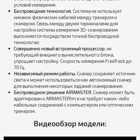
условий измерения.
Беспроводная технология.
Система не использует
никаких физических кабелей между трекером и
сканером. Связь между двумя терминалами для
настройки системы измерения 3D-сканирования
выполняется посредством точной беспроводной
технологии.
Совершенно новый встроенный процессор
, не
требующий внешнего вычислительного блока,
упрощает настройку. Скорость измерения FreeTrack до
70 Гц.
Независимый режим работы.
Сканер сохраняет источник
света и может использоваться как автономный сканер
для выполнения некоторых заданий сканирования.
Беспроводное решение AIRMASTER.
Сканер может быть
адаптирован к AIRMASTERtm и не требует каких-либо
кабельных соединений с компьютером или оптическим
трекером.
Видеообзор модели: