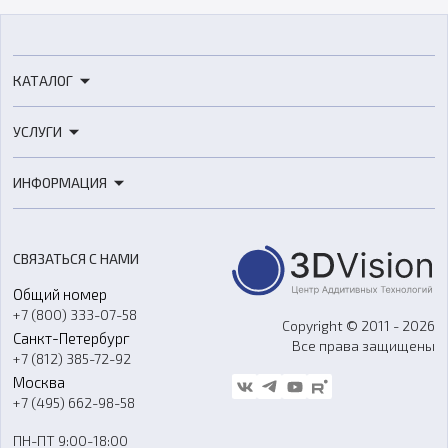
КАТАЛОГ
3D-принтеры
УСЛУГИ
3D-сканеры
3D-печать
Роботы
ИНФОРМАЦИЯ
3D-моделирование
Расходные материалы
Цены
3D-сканирование
Станки с ЧПУ
Акции
Реверс-инжиниринг
Оборудование и материалы для вакуумного литья
СВЯЗАТЬСЯ С НАМИ
Портфолио
Литье пластмасс
Аксессуары и прочее оборудование
Общий номер
О компании
Ремонт и услуги
Программное обеспечение
+7 (800) 333-07-58
Контакты
Copyright © 2011 - 2026
Санкт-Петербург
Все права защищены
Гос. закупки
+7 (812) 385-72-92
Стать дилером
Москва
Блог
+7 (495) 662-98-58
Доставка
ПН-ПТ 9:00-18:00