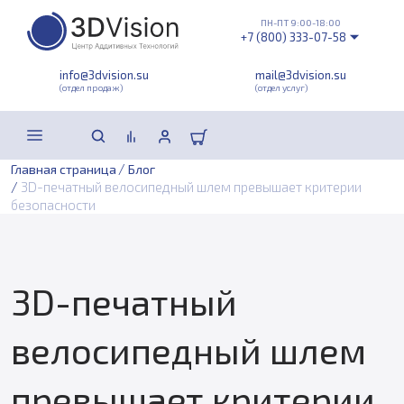
ПН-ПТ 9:00-18:00
+7 (800) 333-07-58
info@3dvision.su
mail@3dvision.su
(отдел продаж)
(отдел услуг)
/
Главная страница
Блог
/
3D-печатный велосипедный шлем превышает критерии
безопасности
3D-печатный
велосипедный шлем
превышает критерии