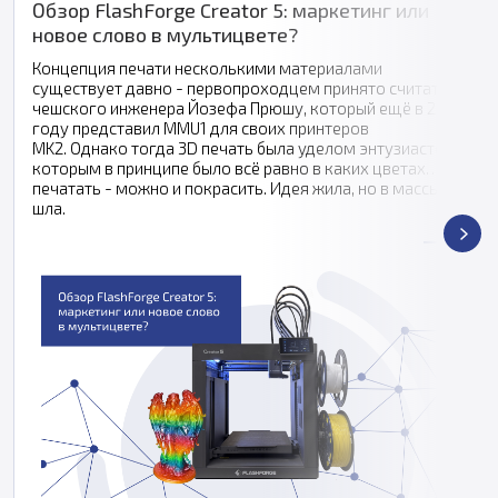
Обзор FlashForge Creator 5: маркетинг или
новое слово в мультицвете?
Концепция печати несколькими материалами
существует давно - первопроходцем принято считать
чешского инженера Йозефа Прюшу, который ещё в 2016
году представил MMU1 для своих принтеров
MK2. Однако тогда 3D печать была уделом энтузиастов,
которым в принципе было всё равно в каких цветах
печатать - можно и покрасить. Идея жила, но в массы не
шла.