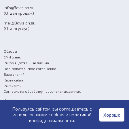
Отзывы
info@3dvision.su
FAQ
(Отдел продаж)
mail@3dvision.su
(Отдел услуг)
Обзоры
СМИ о нас
Рекомендательные письма
Пользовательское соглашение
База знаний
Карта сайта
Реквизиты
Согласие на обработку персональных данных
Политика конфиденциальности
Пользуясь сайтом, вы соглашаетесь с
Публичная оферта
использованием cookies и
политикой
Хорошо
конфиденциальности
.