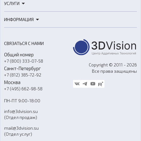
УСЛУГИ
3D-сканеры
3D-печать
Роботы
ИНФОРМАЦИЯ
3D-моделирование
Расходные материалы
Цены
3D-сканирование
Станки с ЧПУ
Акции
Реверс-инжиниринг
Оборудование и материалы для вакуумного литья
СВЯЗАТЬСЯ С НАМИ
Портфолио
Литье пластмасс
Аксессуары и прочее оборудование
Общий номер
О компании
Ремонт и услуги
Программное обеспечение
+7 (800) 333-07-58
Контакты
Copyright © 2011 - 2026
Санкт-Петербург
Все права защищены
Гос. закупки
+7 (812) 385-72-92
Стать дилером
Москва
Блог
+7 (495) 662-98-58
Доставка
ПН-ПТ 9:00-18:00
Отзывы
info@3dvision.su
FAQ
(Отдел продаж)
mail@3dvision.su
(Отдел услуг)