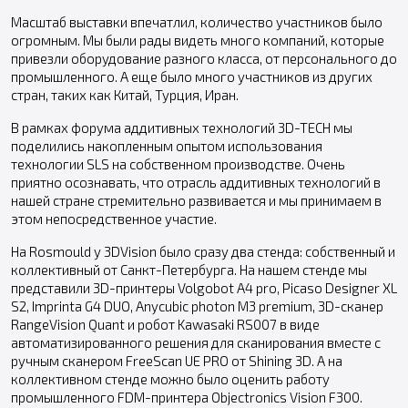
Масштаб выставки впечатлил, количество участников было
огромным. Мы были рады видеть много компаний, которые
привезли оборудование разного класса, от персонального до
промышленного. А еще было много участников из других
стран, таких как Китай, Турция, Иран.
В рамках форума аддитивных технологий 3D-TECH мы
поделились накопленным опытом использования
технологии SLS на собственном производстве. Очень
приятно осознавать, что отрасль аддитивных технологий в
нашей стране стремительно развивается и мы принимаем в
этом непосредственное участие.
На Rosmould у 3DVision было сразу два стенда: собственный и
коллективный от Санкт-Петербурга. На нашем стенде мы
представили 3D-принтеры Volgobot A4 pro, Picaso Designer XL
S2, Imprinta G4 DUO, Anycubic photon M3 premium, 3D-сканер
RangeVision Quant и робот Kawasaki RS007 в виде
автоматизированного решения для сканирования вместе с
ручным сканером FreeScan UE PRO от Shining 3D. А на
коллективном стенде можно было оценить работу
промышленного FDM-принтера Objectronics Vision F300.