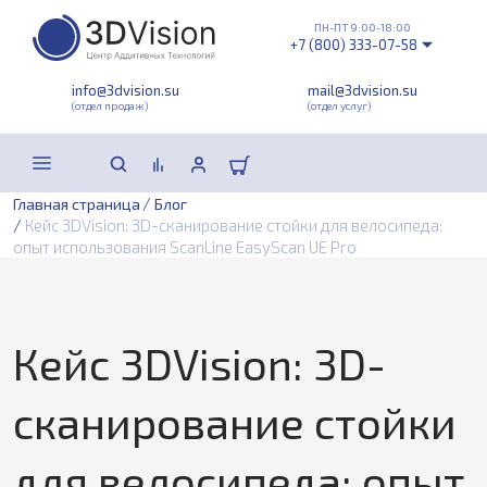
ПН-ПТ 9:00-18:00
+7 (800) 333-07-58
info@3dvision.su
mail@3dvision.su
(отдел продаж)
(отдел услуг)
/
Главная страница
Блог
/
Кейс 3DVision: 3D-сканирование стойки для велосипеда:
опыт использования ScanLine EasyScan UE Pro
Кейс 3DVision: 3D-
сканирование стойки
для велосипеда: опыт