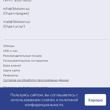
ПН-ПТ 9:00-18:00
Отзывы
info@3dvision.su
FAQ
(Отдел продаж)
mail@3dvision.su
(Отдел услуг)
Обзоры
СМИ о нас
Рекомендательные письма
Пользовательское соглашение
База знаний
Карта сайта
Реквизиты
Согласие на обработку персональных данных
Политика конфиденциальности
Пользуясь сайтом, вы соглашаетесь с
Публичная оферта
использованием cookies и
политикой
Хорошо
конфиденциальности
.