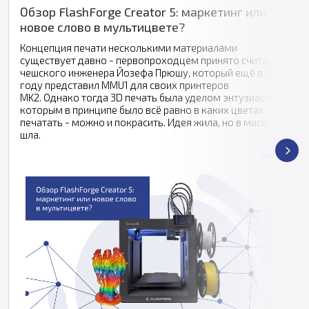
Обзор FlashForge Creator 5: маркетинг или
новое слово в мультицвете?
Концепция печати несколькими материалами
существует давно - первопроходцем принято считать
чешского инженера Йозефа Прюшу, который ещё в 2016
году представил MMU1 для своих принтеров
MK2. Однако тогда 3D печать была уделом энтузиастов,
которым в принципе было всё равно в каких цветах
печатать - можно и покрасить. Идея жила, но в массы не
шла.