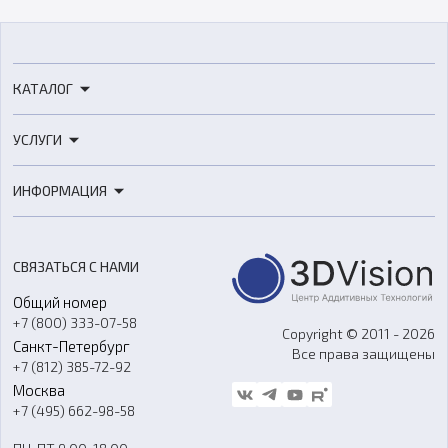
КАТАЛОГ
3D-принтеры
УСЛУГИ
3D-сканеры
3D-печать
Роботы
ИНФОРМАЦИЯ
3D-моделирование
Расходные материалы
Цены
3D-сканирование
Станки с ЧПУ
Акции
Реверс-инжиниринг
Оборудование и материалы для вакуумного литья
СВЯЗАТЬСЯ С НАМИ
Портфолио
Литье пластмасс
Аксессуары и прочее оборудование
Общий номер
О компании
Ремонт и услуги
Программное обеспечение
+7 (800) 333-07-58
Контакты
Copyright © 2011 - 2026
Санкт-Петербург
Все права защищены
Гос. закупки
+7 (812) 385-72-92
Стать дилером
Москва
Блог
+7 (495) 662-98-58
Доставка