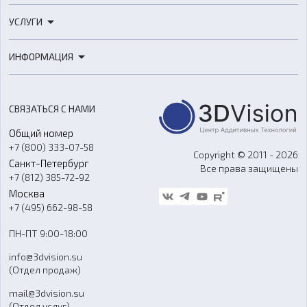
3D-принтеры
УСЛУГИ
3D-сканеры
3D-печать
Роботы
ИНФОРМАЦИЯ
3D-моделирование
Расходные материалы
Цены
3D-сканирование
Станки с ЧПУ
Акции
Реверс-инжиниринг
Оборудование и материалы для вакуумного литья
СВЯЗАТЬСЯ С НАМИ
Портфолио
Литье пластмасс
Аксессуары и прочее оборудование
Общий номер
О компании
Ремонт и услуги
Программное обеспечение
+7 (800) 333-07-58
Контакты
Copyright © 2011 - 2026
Санкт-Петербург
Все права защищены
Гос. закупки
+7 (812) 385-72-92
Стать дилером
Москва
Блог
+7 (495) 662-98-58
Доставка
ПН-ПТ 9:00-18:00
Отзывы
info@3dvision.su
FAQ
(Отдел продаж)
mail@3dvision.su
(Отдел услуг)