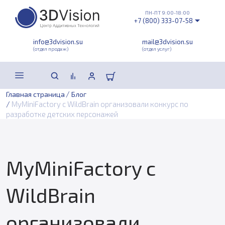
ПН-ПТ 9:00-18:00
+7 (800) 333-07-58
info@3dvision.su
mail@3dvision.su
(отдел продаж)
(отдел услуг)
/
Главная страница
Блог
/
MyMiniFactory с WildBrain организовали конкурс по
разработке детских персонажей
MyMiniFactory с
WildBrain
организовали