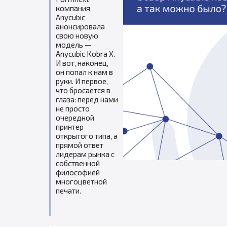
компания
Anycubic
анонсировала
свою новую
модель —
Anycubic Kobra X.
И вот, наконец,
он попал к нам в
руки. И первое,
что бросается в
глаза: перед нами
не просто
очередной
принтер
открытого типа, а
прямой ответ
лидерам рынка с
собственной
философией
многоцветной
печати.