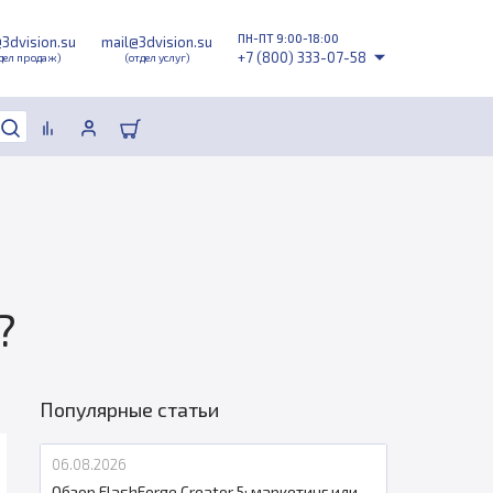
ПН-ПТ 9:00-18:00
@3dvision.su
mail@3dvision.su
+7 (800) 333-07-58
дел продаж)
(отдел услуг)
?
Популярные статьи
06.08.2026
Обзор FlashForge Creator 5: маркетинг или