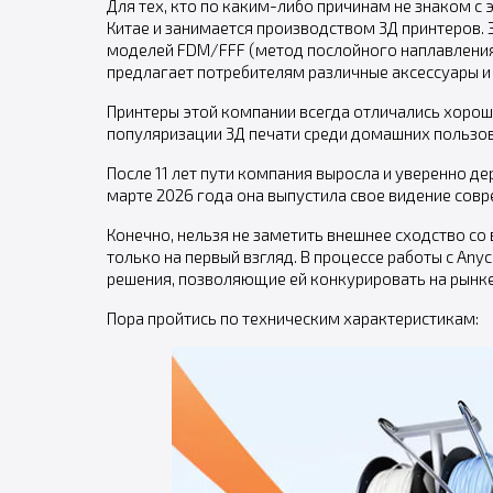
Для тех, кто по каким-либо причинам не знаком с 
Китае и занимается производством 3Д принтеров. З
моделей FDM/FFF (метод послойного наплавления
предлагает потребителям различные аксессуары и
Принтеры этой компании всегда отличались хорош
популяризации 3Д печати среди домашних пользов
После 11 лет пути компания выросла и уверенно дер
марте 2026 года она выпустила свое видение сов
Конечно, нельзя не заметить внешнее сходство с
только на первый взгляд. В процессе работы с Anyc
решения, позволяющие ей конкурировать на рынке
Пора пройтись по техническим характеристикам: