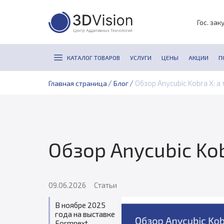
Гос. зак
КАТАЛОГ ТОВАРОВ
УСЛУГИ
ЦЕНЫ
АКЦИИ
П
/
/
Обзор Anycubic Kobra X: 
Главная страница
Блог
Обзор Anycubic Ko
09.06.2026
Статьи
В ноябре 2025
года на выставке
Formnext