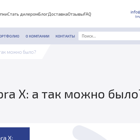
info
упки
Стать дилером
Блог
Доставка
Отзывы
FAQ
(от
ОРТФОЛИО
О КОМПАНИИ
КОНТАКТЫ
а так можно было?
bra X: а так можно было