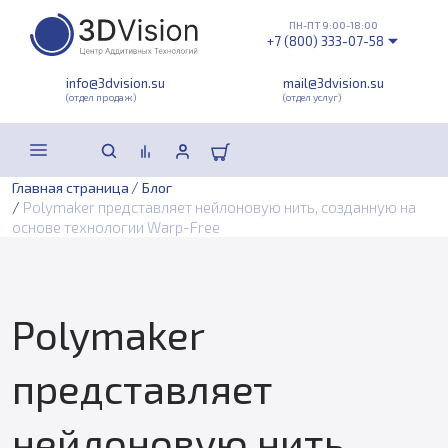
ПН-ПТ 9:00-18:00
+7 (800) 333-07-58
info@3dvision.su
mail@3dvision.su
(отдел продаж)
(отдел услуг)
/
Главная страница
Блог
/
Polymaker представляет нейлоновую нить, созданную на
основе технологии Warp-Free
Polymaker
представляет
нейлоновую нить,