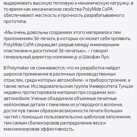
выдерживать высокую тепловую и механическую нагрузку, в
то время как механические свойства PolyMide CoPA
обеспечивают жесткость и прочность разрабатываемого
прототипа.
«Мы очень довольны созданием этого материала и тем
приложениям 3d-печати, в которых он может себя проявить.
PolyMide CoPA сокращает разрыв между инженерными
пластиками и десктопной 3d-печатью», – говорит
генеральный директор компании д-р Шаофан Луо.
В Polymaker не сомневаются, что их разработка найдет
широкое применение в различных производственных
отраслях, среди которых автомобиле- и приборостроение, а
также литье. Исследовательская группа Университета Тунцзи
недавно протестировала материал при создании эко-
автомобиля. Ученые объединили объемные печатные
нейлоновые детали с панелями из углеродного волокна,
достигнув таким образом возможности печати больших
частей с помощью пользовательских шаблонов заполнения,
тем самым сбалансировав распределение веса и
максимизировав эффективность.