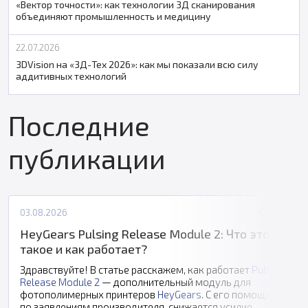
«Вектор точности»: как технологии 3Д сканирования
объединяют промышленность и медицину
22.07.2026
3DVision на «3Д-Тех 2026»: как мы показали всю силу
аддитивных технологий
Последние
публикации
03.08.2026
Статьи
HeyGears Pulsing Release Module 2: Что это
такое и как работает?
Здравствуйте! В статье расскажем, как работает
Pulsing
Release Module 2
— дополнительный модуль для
фотополимерных принтеров
HeyGears
. С его помощью,
по заявлениям производителя, снижается усилие