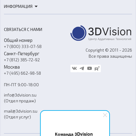
3D-печать
Роботы
ИНФОРМАЦИЯ
3D-моделирование
Расходные материалы
Цены
3D-сканирование
Станки с ЧПУ
Акции
Реверс-инжиниринг
Оборудование и материалы для вакуумного литья
СВЯЗАТЬСЯ С НАМИ
Портфолио
Литье пластмасс
Аксессуары и прочее оборудование
Общий номер
О компании
Ремонт и услуги
Программное обеспечение
+7 (800) 333-07-58
Контакты
Copyright © 2011 - 2026
Санкт-Петербург
Все права защищены
Гос. закупки
+7 (812) 385-72-92
Стать дилером
Москва
Блог
+7 (495) 662-98-58
Доставка
ПН-ПТ 9:00-18:00
Отзывы
info@3dvision.su
FAQ
(Отдел продаж)
mail@3dvision.su
(Отдел услуг)
Команда 3Dvision