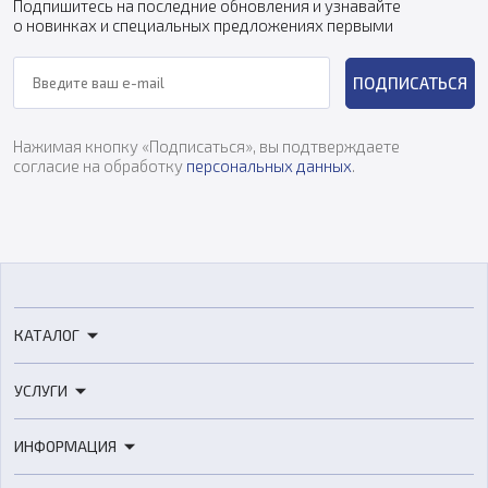
Подпишитесь на последние обновления и узнавайте
о новинках и специальных предложениях первыми
ПОДПИСАТЬСЯ
Нажимая кнопку «Подписаться», вы подтверждаете
согласие на обработку
персональных данных
.
КАТАЛОГ
3D-принтеры
УСЛУГИ
3D-сканеры
3D-печать
Роботы
ИНФОРМАЦИЯ
3D-моделирование
Расходные материалы
Цены
3D-сканирование
Станки с ЧПУ