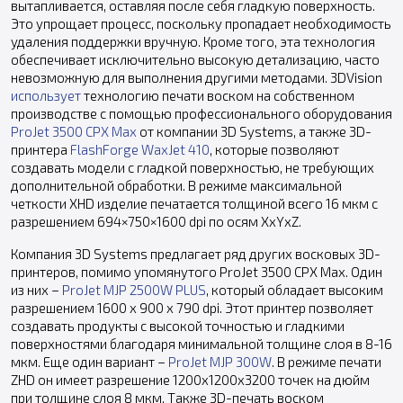
вытапливается, оставляя после себя гладкую поверхность.
Это упрощает процесс, поскольку пропадает необходимость
удаления поддержки вручную. Кроме того, эта технология
обеспечивает исключительно высокую детализацию, часто
невозможную для выполнения другими методами. 3DVision
использует
технологию печати воском на собственном
производстве с помощью профессионального оборудования
ProJet 3500 CPX Max
от компании 3D Systems, а также 3D-
принтера
FlashForge WaxJet 410
, которые позволяют
создавать модели с гладкой поверхностью, не требующих
дополнительной обработки. В режиме максимальной
четкости XHD изделие печатается толщиной всего 16 мкм с
разрешением 694×750×1600 dpi по осям XхYхZ.
Компания 3D Systems предлагает ряд других восковых 3D-
принтеров, помимо упомянутого ProJet 3500 CPX Max. Один
из них –
ProJet MJP 2500W PLUS
, который обладает высоким
разрешением 1600 x 900 x 790 dpi. Этот принтер позволяет
создавать продукты с высокой точностью и гладкими
поверхностями благодаря минимальной толщине слоя в 8-16
мкм. Еще один вариант –
ProJet MJP 300W
. В режиме печати
ZHD он имеет разрешение 1200x1200x3200 точек на дюйм
при толщине слоя 8 мкм. Также 3D-печать воском