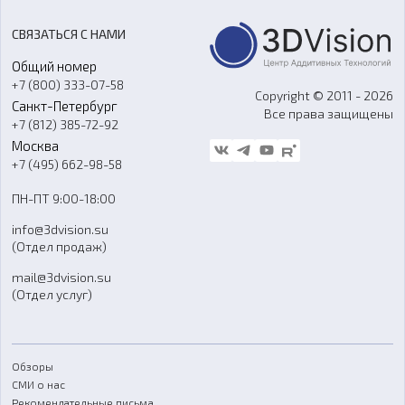
Акции
Реверс-инжиниринг
Оборудование и материалы для вакуумного литья
СВЯЗАТЬСЯ С НАМИ
Портфолио
Литье пластмасс
Аксессуары и прочее оборудование
Общий номер
О компании
Ремонт и услуги
Программное обеспечение
+7 (800) 333-07-58
Контакты
Copyright © 2011 - 2026
Санкт-Петербург
Все права защищены
Гос. закупки
+7 (812) 385-72-92
Стать дилером
Москва
Блог
+7 (495) 662-98-58
Доставка
ПН-ПТ 9:00-18:00
Отзывы
info@3dvision.su
FAQ
(Отдел продаж)
mail@3dvision.su
(Отдел услуг)
Обзоры
СМИ о нас
Рекомендательные письма