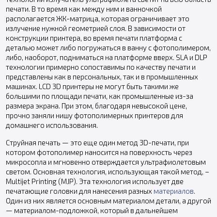
печати. В то время как между ним и ванночкой
располагается ЖК-матрица, которая ограничивает это
излучение нужной геометрией слоя. В зависимости от
конструкции принтера, во время печати платформа с
деталью может либо погружаться в ванну с фотополимером,
либо, наоборот, подниматься на платформе вверх. SLA и DLP
технологии примерно сопоставимы по качеству печати и
представлены как в персональных, так и в промышленных
машинах. LCD 3D принтеры не могут быть такими же
большими по площади печати, как промышленные из-за
размера экрана. При этом, благодаря невысокой цене,
прочно заняли нишу фотополимерных принтеров для
домашнего использования.
Струйная печать — это еще один метод 3D-печати, при
котором фотополимер наносится на поверхность через
микросопла и мгновенно отверждается ультрафиолетовым
светом. Основная технология, использующая такой метод, –
Multijet Printing (MJP). Эта технология использует две
печатающие головки для нанесения разных
материалов
.
Один из них является основным материалом детали, а другой
— материалом-подложкой, который в дальнейшем