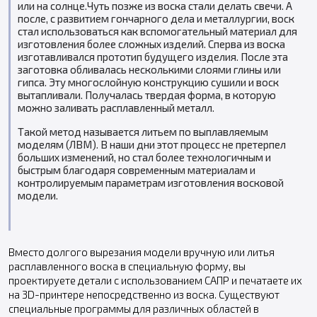
или на солнце.Чуть позже из воска стали делать свечи. А
после, с развитием гончарного дела и металлургии, воск
стал использоваться как вспомогательный материал для
изготовления более сложных изделий. Сперва из воска
изготавливался прототип будущего изделия. После эта
заготовка обливалась несколькими слоями глины или
гипса. Эту многослойную конструкцию сушили и воск
вытапливали. Получалась твердая форма, в которую
можно заливать расплавленный металл.
Такой метод называется литьем по выплавляемым
моделям (ЛВМ). В наши дни этот процесс не претерпел
больших изменений, но стал более технологичным и
быстрым благодаря современным материалам и
контролируемым параметрам изготовления восковой
модели.
Вместо долгого вырезания модели вручную или литья
расплавленного воска в специальную форму, вы
проектируете детали с использованием САПР и печатаете их
на 3D-принтере непосредственно из воска. Существуют
специальные программы для различных областей в