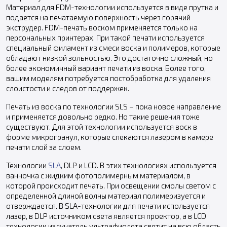
Материал для FDM-технологии используется в виде прутка и
подается на печатаемую поверхность через горячий
экструдер. FDM-печать воском применяется только на
персональных принтерах. При такой печати используется
специальный филамент из смеси воска и полимеров, которые
обладают низкой зольностью. Это достаточно сложный, но
более экономичный вариант печати из воска. Более того,
вашим моделям потребуется постобработка для удаления
слоистости и следов от поддержек.
Печать из воска по технологии SLS – пока новое направление
и применяется довольно редко. Но такие решения тоже
существуют. Для этой технологии используется воск в
форме микрогранул, которые спекаются лазером в камере
печати слой за слоем.
Технологии
SLA
, DLP и LCD. В этих технологиях используется
ванночка с жидким фотополимерным материалом, в
которой происходит печать. При освещении смолы светом с
определенной длиной волны материал полимеризуется и
отверждается. В SLA-технологии для печати используется
лазер, в DLP источником света является проектор, а в LCD
технологии излучатель ультрафиолета светит на всю область