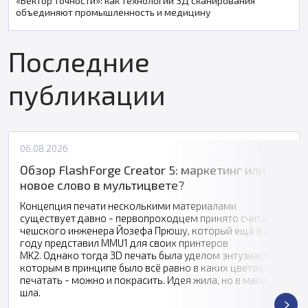
«Вектор точности»: как технологии 3Д сканирования
объединяют промышленность и медицину
Последние
публикации
06.08.2026
Статьи
Обзор FlashForge Creator 5: маркетинг или
новое слово в мультицвете?
Концепция печати несколькими материалами
существует давно - первопроходцем принято считать
чешского инженера Йозефа Прюшу, который ещё в 2016
году представил MMU1 для своих принтеров
MK2. Однако тогда 3D печать была уделом энтузиастов,
которым в принципе было всё равно в каких цветах
печатать - можно и покрасить. Идея жила, но в массы не
шла.