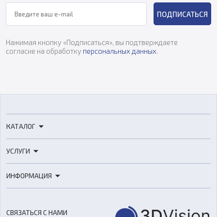
ПОДПИСАТЬСЯ
Нажимая кнопку «Подписаться», вы подтверждаете
согласие на обработку
персональных данных
.
КАТАЛОГ
3D-принтеры
УСЛУГИ
3D-сканеры
3D-печать
Роботы
ИНФОРМАЦИЯ
3D-моделирование
Расходные материалы
Цены
3D-сканирование
Станки с ЧПУ
Акции
Реверс-инжиниринг
Оборудование и материалы для вакуумного литья
СВЯЗАТЬСЯ С НАМИ