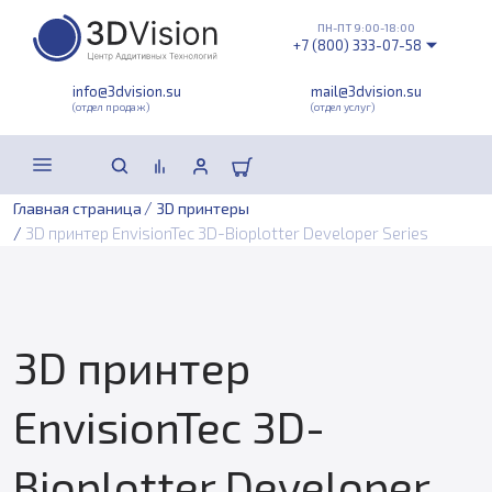
ПН-ПТ 9:00-18:00
+7 (800) 333-07-58
info@3dvision.su
mail@3dvision.su
(отдел продаж)
(отдел услуг)
/
Главная страница
3D принтеры
/
3D принтер EnvisionTec 3D-Bioplotter Developer Series
3D принтер
EnvisionTec 3D-
Bioplotter Developer