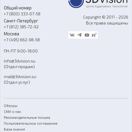
Портфолио
Литье пластмасс
Аксессуары и прочее оборудование
Общий номер
О компании
Ремонт и услуги
Программное обеспечение
+7 (800) 333-07-58
Контакты
Copyright © 2011 - 2026
Санкт-Петербург
Все права защищены
Гос. закупки
+7 (812) 385-72-92
Стать дилером
Москва
Блог
+7 (495) 662-98-58
Доставка
ПН-ПТ 9:00-18:00
Отзывы
info@3dvision.su
FAQ
(Отдел продаж)
mail@3dvision.su
(Отдел услуг)
Обзоры
СМИ о нас
Рекомендательные письма
Пользовательское соглашение
База знаний