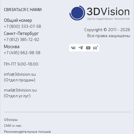
Акции
Реверс-инжиниринг
Оборудование и материалы для вакуумного литья
СВЯЗАТЬСЯ С НАМИ
Портфолио
Литье пластмасс
Аксессуары и прочее оборудование
Общий номер
О компании
Ремонт и услуги
Программное обеспечение
+7 (800) 333-07-58
Контакты
Copyright © 2011 - 2026
Санкт-Петербург
Все права защищены
Гос. закупки
+7 (812) 385-72-92
Стать дилером
Москва
Блог
+7 (495) 662-98-58
Доставка
ПН-ПТ 9:00-18:00
Отзывы
info@3dvision.su
FAQ
(Отдел продаж)
mail@3dvision.su
(Отдел услуг)
Обзоры
СМИ о нас
Рекомендательные письма