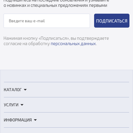
о новинках и специальных предложениях первыми
ПОДПИСАТЬСЯ
Нажимая кнопку «Подписаться», вы подтверждаете
согласие на обработку
персональных данных
.
КАТАЛОГ
3D-принтеры
УСЛУГИ
3D-сканеры
3D-печать
Роботы
ИНФОРМАЦИЯ
3D-моделирование
Расходные материалы
Цены
3D-сканирование
Станки с ЧПУ