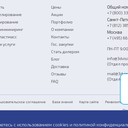
Общий но
ть
Цены
+7 (800) 3
елирование
Акции
Санкт-Пет
нирование
Портфолио
+7 (812) 38
-инжиниринг
О компании
Москва
ластмасс
Контакты
+7 (495) 6
и услуги
Гос. закупки
ПН-ПТ 9:00
Стать дилером
info@3dvis
Блог
(Отдел пр
Доставка
mail@3dvis
Отзывы
(Отдел усл
FAQ
Со
ьзовательское соглашение
База знаний
Карта сайта
Реквизиты
По
Пу
аетесь с использованием cookies и
политикой конфиденциал