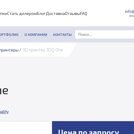
info
упки
Стать дилером
Блог
Доставка
Отзывы
FAQ
(от
ОРТФОЛИО
О КОМПАНИИ
КОНТАКТЫ
/
3D принтер 3DQ One
принтеры
ne
ality
Цена по запросу