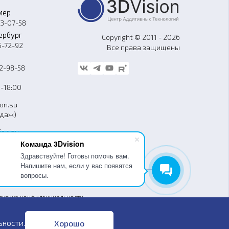
мер
33-07-58
ербург
Copyright © 2011 - 2026
5-72-92
Все права защищены
62-98-58
-18:00
ion.su
одаж)
ion.su
уг)
Команда 3Dvision
Здравствуйте! Готовы помочь вам.
Напишите нам, если у вас появятся
вопросы.
гласие на обработку персональных данных
литика конфиденциальности
бличная оферта
ьности
.
Хорошо