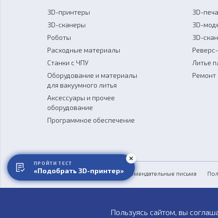
3D-принтеры
3D-печа
3D-сканеры
3D-мод
Роботы
3D-ска
Расходные материалы
Реверс
Станки с ЧПУ
Литье п
Оборудование и материалы
Ремонт 
для вакуумного литья
Аксессуары и прочее
оборудование
Программное обеспечение
ПРОЙТИ ТЕСТ
«Подобрать 3D-принтер»
Обзоры
СМИ о нас
Рекомендательные письма
Пол
Пользуясь сайтом, вы соглаш