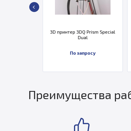
m Mini v2
3D принтер 3DQ Prism Special
Dual
су
По запросу
Преимущества раб