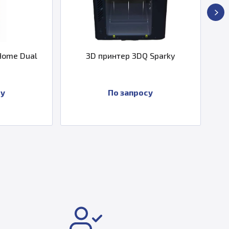
e Dual
3D принтер 3DQ Sparky
3D-п
По запросу