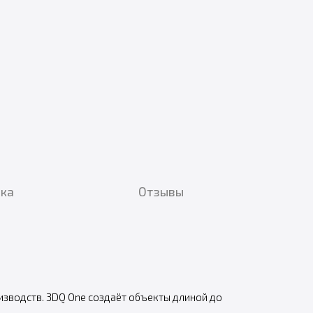
вка
Отзывы
изводств. 3DQ One создаёт объекты длиной до