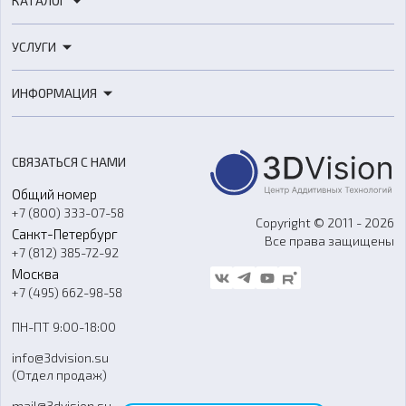
КАТАЛОГ
3D-принтеры
УСЛУГИ
3D-сканеры
3D-печать
Роботы
ИНФОРМАЦИЯ
3D-моделирование
Расходные материалы
Цены
3D-сканирование
Станки с ЧПУ
Акции
Реверс-инжиниринг
Оборудование и материалы для вакуумного литья
СВЯЗАТЬСЯ С НАМИ
Портфолио
Литье пластмасс
Аксессуары и прочее оборудование
Общий номер
О компании
Ремонт и услуги
Программное обеспечение
+7 (800) 333-07-58
Контакты
Copyright © 2011 - 2026
Санкт-Петербург
Все права защищены
Гос. закупки
+7 (812) 385-72-92
Стать дилером
Москва
Блог
+7 (495) 662-98-58
Доставка
ПН-ПТ 9:00-18:00
Отзывы
info@3dvision.su
FAQ
(Отдел продаж)
mail@3dvision.su