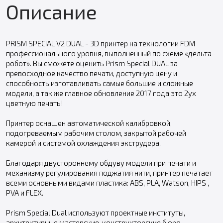
Описание
PRISM SPECIAL V2 DUAL - 3D принтер на технологии FDM
профессионального уровня, выполненный по схеме «дельта-
робот». Вы сможете оценить Prism Special DUAL за
превосходное качество печати, доступную цену и
способность изготавливать самые большие и сложные
модели, а так же главное обновление 2017 года это 2ух
цветную печать!
Принтер оснащен автоматической калибровкой,
подогреваемым рабочим столом, закрытой рабочей
камерой и системой охлаждения экструдера.
Благодаря двустороннему обдуву модели при печати и
механизму регулирования поджатия нити, принтер печатает
всеми основными видами пластика: ABS, PLA, Watson, HIPS ,
PVA и FLEX.
Prism Special Dual используют проектные институты,
архитектурные мастерские, конструкторские бюро,