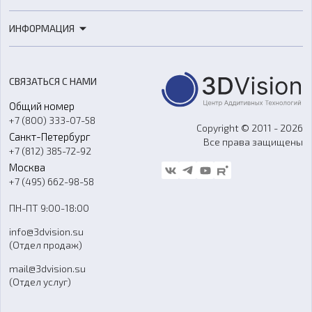
3D-сканеры
3D-печать
Роботы
ИНФОРМАЦИЯ
3D-моделирование
Расходные материалы
Цены
3D-сканирование
Станки с ЧПУ
Акции
Реверс-инжиниринг
Оборудование и материалы для вакуумного литья
СВЯЗАТЬСЯ С НАМИ
Портфолио
Литье пластмасс
Аксессуары и прочее оборудование
Общий номер
О компании
Ремонт и услуги
Программное обеспечение
+7 (800) 333-07-58
Контакты
Copyright © 2011 - 2026
Санкт-Петербург
Все права защищены
Гос. закупки
+7 (812) 385-72-92
Стать дилером
Москва
Блог
+7 (495) 662-98-58
Доставка
ПН-ПТ 9:00-18:00
Отзывы
info@3dvision.su
FAQ
(Отдел продаж)
mail@3dvision.su
(Отдел услуг)