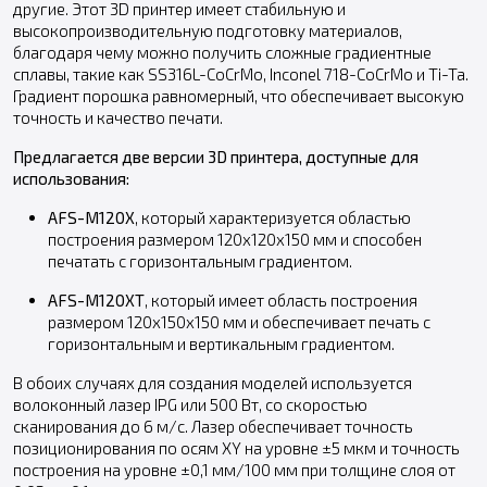
другие. Этот 3D принтер имеет стабильную и
высокопроизводительную подготовку материалов,
благодаря чему можно получить сложные градиентные
сплавы, такие как SS316L-CoCrMo, Inconel 718-CoCrMo и Ti-Ta.
Градиент порошка равномерный, что обеспечивает высокую
точность и качество печати.
Предлагается две версии 3D принтера, доступные для
использования:
AFS-M120X
, который характеризуется областью
построения размером 120x120x150 мм и способен
печатать с горизонтальным градиентом.
AFS-M120XT
, который имеет область построения
размером 120х150x150 мм и обеспечивает печать с
горизонтальным и вертикальным градиентом.
В обоих случаях для создания моделей используется
волоконный лазер IPG или 500 Вт, со скоростью
сканирования до 6 м/с. Лазер обеспечивает точность
позиционирования по осям XY на уровне ±5 мкм и точность
построения на уровне ±0,1 мм/100 мм при толщине слоя от