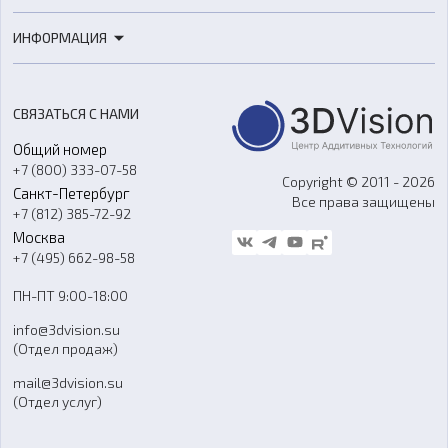
3D-печать
Роботы
ИНФОРМАЦИЯ
3D-моделирование
Расходные материалы
Цены
3D-сканирование
Станки с ЧПУ
Акции
Реверс-инжиниринг
Оборудование и материалы для вакуумного литья
СВЯЗАТЬСЯ С НАМИ
Портфолио
Литье пластмасс
Аксессуары и прочее оборудование
Общий номер
О компании
Ремонт и услуги
Программное обеспечение
+7 (800) 333-07-58
Контакты
Copyright © 2011 - 2026
Санкт-Петербург
Все права защищены
Гос. закупки
+7 (812) 385-72-92
Стать дилером
Москва
Блог
+7 (495) 662-98-58
Доставка
ПН-ПТ 9:00-18:00
Отзывы
info@3dvision.su
FAQ
(Отдел продаж)
mail@3dvision.su
(Отдел услуг)