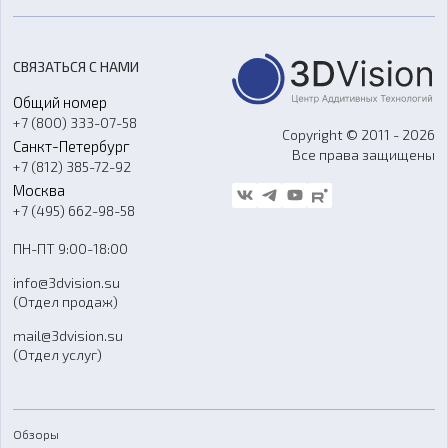
3D-моделирование
Расходные материалы
Цены
3D-сканирование
Станки с ЧПУ
Акции
Реверс-инжиниринг
Оборудование и материалы для вакуумного литья
СВЯЗАТЬСЯ С НАМИ
Портфолио
Литье пластмасс
Аксессуары и прочее оборудование
Общий номер
О компании
Ремонт и услуги
Программное обеспечение
+7 (800) 333-07-58
Контакты
Copyright © 2011 - 2026
Санкт-Петербург
Все права защищены
Гос. закупки
+7 (812) 385-72-92
Стать дилером
Москва
Блог
+7 (495) 662-98-58
Доставка
ПН-ПТ 9:00-18:00
Отзывы
info@3dvision.su
FAQ
(Отдел продаж)
mail@3dvision.su
(Отдел услуг)
Обзоры