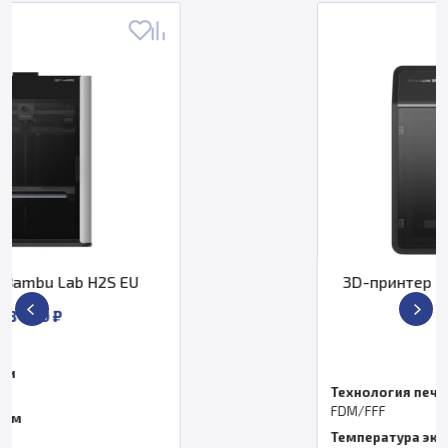
3D-принтер FlashForge Adventurer
5M Pro
41 900 ₽
Технология печати
FDM/FFF
Температура экструдера, °C