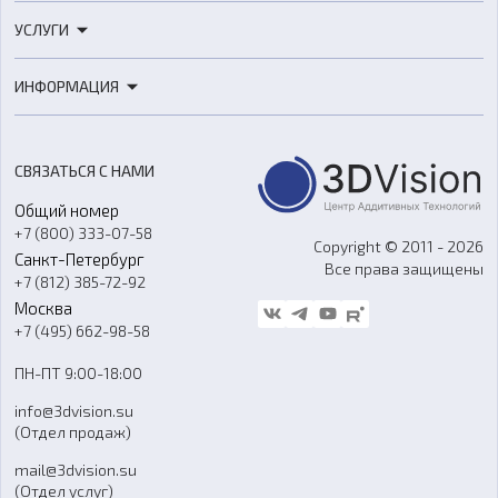
3D-принтеры
УСЛУГИ
3D-сканеры
3D-печать
Роботы
ИНФОРМАЦИЯ
3D-моделирование
Расходные материалы
Цены
3D-сканирование
Станки с ЧПУ
Акции
Реверс-инжиниринг
Оборудование и материалы для вакуумного литья
СВЯЗАТЬСЯ С НАМИ
Портфолио
Литье пластмасс
Аксессуары и прочее оборудование
Общий номер
О компании
Ремонт и услуги
Программное обеспечение
+7 (800) 333-07-58
Контакты
Copyright © 2011 - 2026
Санкт-Петербург
Все права защищены
Гос. закупки
+7 (812) 385-72-92
Стать дилером
Москва
Блог
+7 (495) 662-98-58
Доставка
ПН-ПТ 9:00-18:00
Отзывы
info@3dvision.su
FAQ
(Отдел продаж)
mail@3dvision.su
(Отдел услуг)