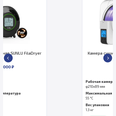
Камера сушильная SUNLU FilaDryer
S1 Plus
6 000 ₽
Рабочая камера
φ210х89 мм
Максимальная температура
55 °С
Вес упаковки
1.3 кг