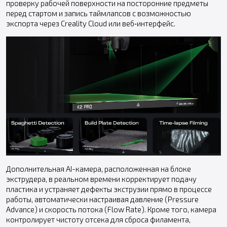
проверку рабочей поверхности на посторонние предметы
перед стартом и запись таймлапсов с возможностью
экспорта через Creality Cloud или веб‑интерфейс.
Дополнительная AI-камера, расположенная на блоке
экструдера, в реальном времени корректирует подачу
пластика и устраняет дефекты экструзии прямо в процессе
работы, автоматически настраивая давление (Pressure
Advance) и скорость потока (Flow Rate). Кроме того, камера
контролирует чистоту отсека для сброса филамента,