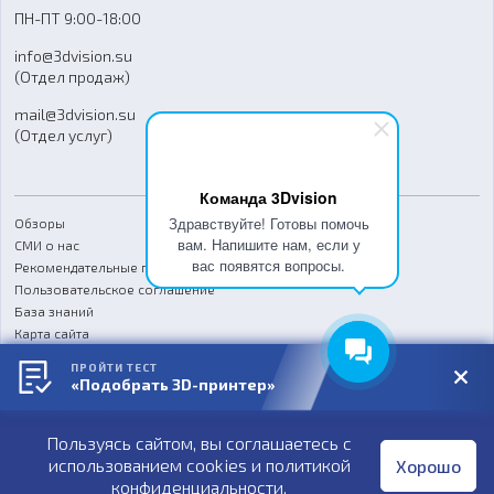
Доставка
ПН-ПТ 9:00-18:00
Отзывы
info@3dvision.su
FAQ
(Отдел продаж)
mail@3dvision.su
(Отдел услуг)
Команда 3Dvision
Здравствуйте! Готовы помочь
Обзоры
вам. Напишите нам, если у
СМИ о нас
вас появятся вопросы.
Рекомендательные письма
Пользовательское соглашение
База знаний
Карта сайта
Реквизиты
ПРОЙТИ ТЕСТ
Согласие на обработку персональных данных
«Подобрать 3D-принтер»
Политика конфиденциальности
Пользуясь сайтом, вы соглашаетесь с
Публичная оферта
использованием cookies и
политикой
Хорошо
конфиденциальности
.