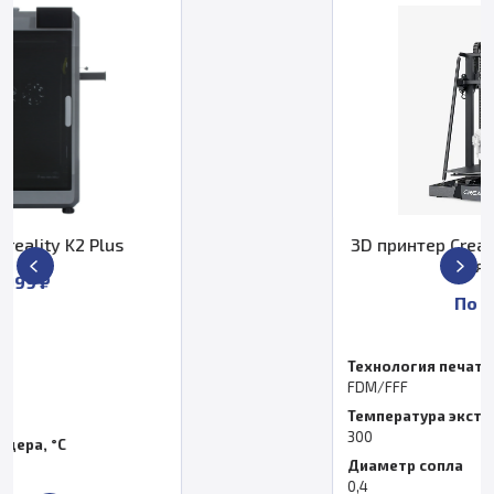
3D принтер Creality3D CR-M4 (набор
для сборки)
По запросу
Технология печати
FDM/FFF
Температура экструдера, °C
300
Диаметр сопла
0,4