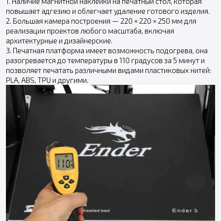
1. Наличие магнитной наклейки на печатный стол, которая
повышает адгезию и облегчает удаление готового изделия.
2. Большая камера построения — 220 × 220 × 250 мм для
реализации проектов любого масштаба, включая
архитектурные и дизайнерские.
3. Печатная платформа имеет возможность подогрева, она
разогревается до температуры в 110 градусов за 5 минут и
позволяет печатать различными видами пластиковых нитей:
PLA, ABS, TPU и другими.