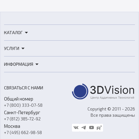
КАТАЛОГ
3D-принтеры
УСЛУГИ
3D-сканеры
3D-печать
Роботы
ИНФОРМАЦИЯ
3D-моделирование
Расходные материалы
Цены
3D-сканирование
Станки с ЧПУ
Акции
Реверс-инжиниринг
Оборудование и материалы для вакуумного литья
СВЯЗАТЬСЯ С НАМИ
Портфолио
Литье пластмасс
Аксессуары и прочее оборудование
Общий номер
О компании
Ремонт и услуги
Программное обеспечение
+7 (800) 333-07-58
Контакты
Copyright © 2011 - 2026
Санкт-Петербург
Все права защищены
Гос. закупки
+7 (812) 385-72-92
Стать дилером
Москва
Блог
+7 (495) 662-98-58