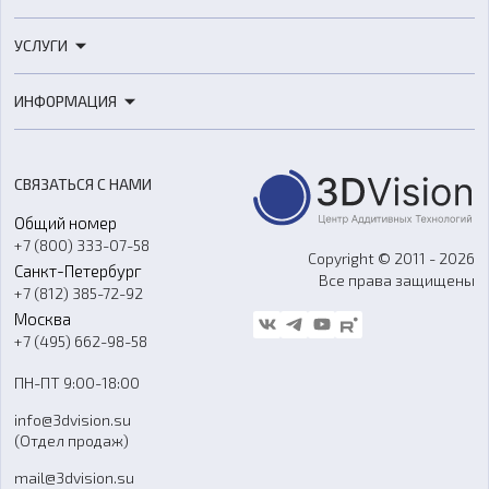
3D-принтеры
УСЛУГИ
3D-сканеры
3D-печать
Роботы
ИНФОРМАЦИЯ
3D-моделирование
Расходные материалы
Цены
3D-сканирование
Станки с ЧПУ
Акции
Реверс-инжиниринг
Оборудование и материалы для вакуумного литья
СВЯЗАТЬСЯ С НАМИ
Портфолио
Литье пластмасс
Аксессуары и прочее оборудование
Общий номер
О компании
Ремонт и услуги
Программное обеспечение
+7 (800) 333-07-58
Контакты
Copyright © 2011 - 2026
Санкт-Петербург
Все права защищены
Гос. закупки
+7 (812) 385-72-92
Стать дилером
Москва
Блог
+7 (495) 662-98-58
Доставка
ПН-ПТ 9:00-18:00
Отзывы
info@3dvision.su
FAQ
(Отдел продаж)
mail@3dvision.su