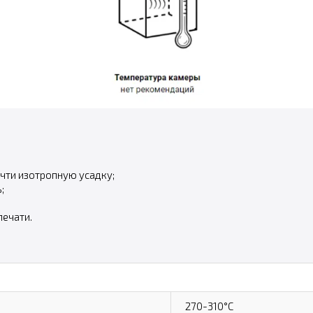
чти изотропную усадку;
;
ечати.
270-310°C