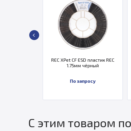
REC XPet CF ESD пластик REC
rPETG GF пластик 
1.75мм чёрный
красный
По запросу
2 579 ₽
С этим товаром п