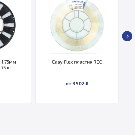
Easy Flex пластик REC
REC XPet CF пластик 1.
чёрный
от 3 502 ₽
По запросу