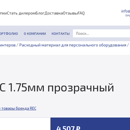
info
упки
Стать дилером
Блог
Доставка
Отзывы
FAQ
(от
ОРТФОЛИО
О КОМПАНИИ
КОНТАКТЫ
/
/
ринтеров
Расходный материал для персонального оборудования
EC 1.75мм прозрачный
е товары бренда REC
4 507 ₽