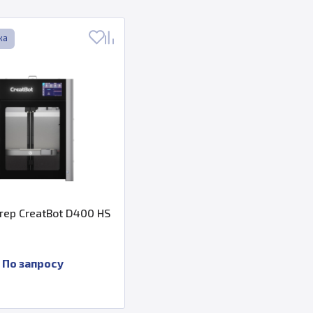
ка
тер CreatBot D400 HS
По запросу