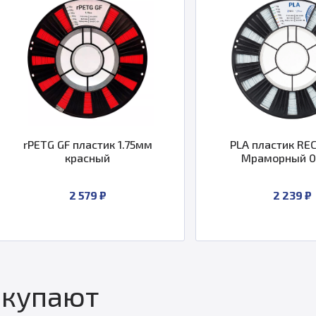
1.75мм
PLA пластик REC 1.75мм
Мраморный 0.75 кг
2 239 ₽
окупают