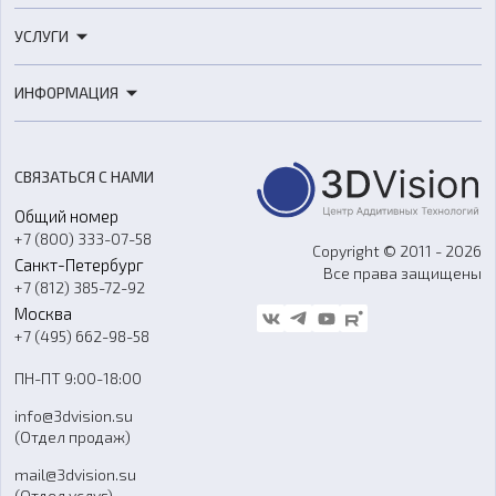
3D-принтеры
УСЛУГИ
3D-сканеры
3D-печать
Роботы
ИНФОРМАЦИЯ
3D-моделирование
Расходные материалы
Цены
3D-сканирование
Станки с ЧПУ
Акции
Реверс-инжиниринг
Оборудование и материалы для вакуумного литья
СВЯЗАТЬСЯ С НАМИ
Портфолио
Литье пластмасс
Аксессуары и прочее оборудование
Общий номер
О компании
Ремонт и услуги
Программное обеспечение
+7 (800) 333-07-58
Контакты
Copyright © 2011 - 2026
Санкт-Петербург
Все права защищены
Гос. закупки
+7 (812) 385-72-92
Стать дилером
Москва
Блог
+7 (495) 662-98-58
Доставка
ПН-ПТ 9:00-18:00
Отзывы
info@3dvision.su
FAQ
(Отдел продаж)
mail@3dvision.su
(Отдел услуг)