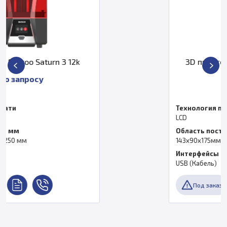
k
3D принтер Elegoo Mars 3 Pro 4
По запросу
Технология печати
LCD
Область построения
143х90х175мм
Интерфейсы
USB (Кабель)
Под заказ