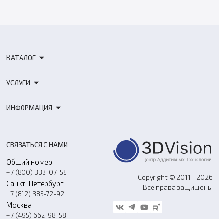
КАТАЛОГ
3D-принтеры
УСЛУГИ
3D-сканеры
3D-печать
Роботы
ИНФОРМАЦИЯ
3D-моделирование
Расходные материалы
Цены
3D-сканирование
Станки с ЧПУ
Акции
Реверс-инжиниринг
Оборудование и материалы для вакуумного литья
СВЯЗАТЬСЯ С НАМИ
Портфолио
Литье пластмасс
Аксессуары и прочее оборудование
Общий номер
О компании
Ремонт и услуги
Программное обеспечение
+7 (800) 333-07-58
Контакты
Copyright © 2011 - 2026
Санкт-Петербург
Все права защищены
Гос. закупки
+7 (812) 385-72-92
Стать дилером
Москва
Блог
+7 (495) 662-98-58