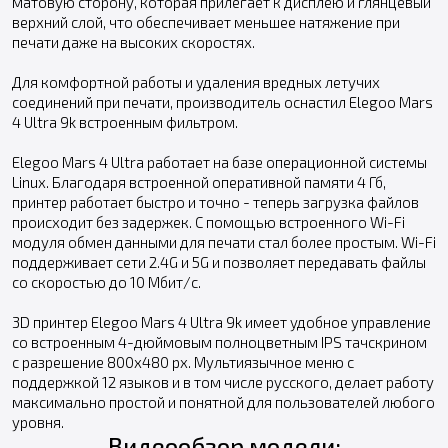
матовую сторону, которая прилегает к дисплею и глянцевый
верхний слой, что обеспечивает меньшее натяжение при
печати даже на высоких скоростях.
Для комфортной работы и удаления вредных летучих
соединений при печати, производитель оснастил Elegoo Mars
4 Ultra 9k встроенным фильтром.
Elegoo Mars 4 Ultra работает на базе операционной системы
Linux. Благодаря встроенной оперативной памяти 4 Гб,
принтер работает быстро и точно - теперь загрузка файлов
происходит без задержек. С помощью встроенного Wi-Fi
модуля обмен данными для печати стал более простым. Wi-Fi
поддерживает сети 2.4G и 5G и позволяет передавать файлы
со скоростью до 10 Мбит/с.
3D принтер Elegoo Mars 4 Ultra 9k имеет удобное управление
со встроенным 4-дюймовым полноцветным IPS тачскрином
с разрешение 800х480 px. Мультиязычное меню с
поддержкой 12 языков и в том числе русского, делает работу
максимально простой и понятной для пользователей любого
уровня.
Видеообзор модели: