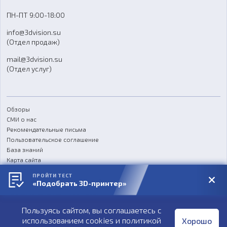
Доставка
ПН-ПТ 9:00-18:00
Отзывы
info@3dvision.su
FAQ
(Отдел продаж)
mail@3dvision.su
(Отдел услуг)
Обзоры
СМИ о нас
Рекомендательные письма
Пользовательское соглашение
База знаний
Карта сайта
Реквизиты
ПРОЙТИ ТЕСТ
Согласие на обработку персональных данных
«Подобрать 3D-принтер»
Политика конфиденциальности
Пользуясь сайтом, вы соглашаетесь с
Публичная оферта
использованием cookies и
политикой
Хорошо