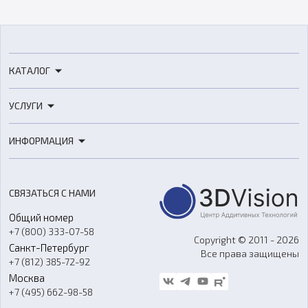
КАТАЛОГ
3D-принтеры
УСЛУГИ
3D-сканеры
3D-печать
Роботы
ИНФОРМАЦИЯ
3D-моделирование
Расходные материалы
Цены
3D-сканирование
Станки с ЧПУ
Акции
Реверс-инжиниринг
Оборудование и материалы для вакуумного литья
СВЯЗАТЬСЯ С НАМИ
Портфолио
Литье пластмасс
Аксессуары и прочее оборудование
Общий номер
О компании
Ремонт и услуги
Программное обеспечение
+7 (800) 333-07-58
Контакты
Copyright © 2011 - 2026
Санкт-Петербург
Все права защищены
Гос. закупки
+7 (812) 385-72-92
Стать дилером
Москва
Блог
+7 (495) 662-98-58