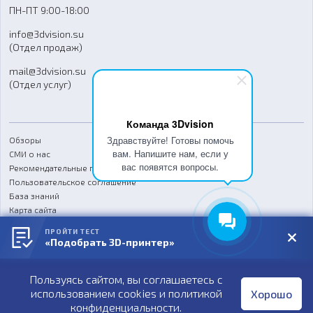
Доставка
ПН-ПТ 9:00-18:00
Отзывы
info@3dvision.su
FAQ
(Отдел продаж)
mail@3dvision.su
(Отдел услуг)
Команда 3Dvision
Здравствуйте! Готовы помочь
Обзоры
вам. Напишите нам, если у
СМИ о нас
вас появятся вопросы.
Рекомендательные письма
Пользовательское соглашение
База знаний
Карта сайта
Реквизиты
ПРОЙТИ ТЕСТ
Согласие на обработку персональных данных
«Подобрать 3D-принтер»
Политика конфиденциальности
Пользуясь сайтом, вы соглашаетесь с
Публичная оферта
использованием cookies и
политикой
Хорошо
конфиденциальности
.