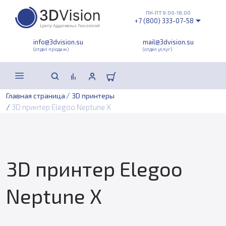
ПН-ПТ 9:00-18:00
+7 (800) 333-07-58
info@3dvision.su
mail@3dvision.su
(отдел продаж)
(отдел услуг)
/
Главная страница
3D принтеры
/
3D принтер Elegoo Neptune X
3D принтер Elegoo
Neptune X