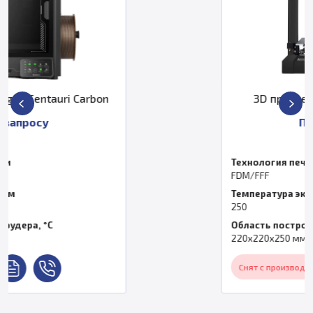
3D принтер Elegoo Neptune 2
По запросу
Технология печати
FDM/FFF
Температура экструдера, °C
250
Область построения
220x220x250 мм
Снят с производства