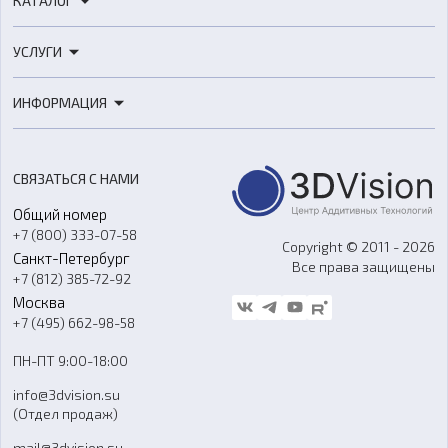
КАТАЛОГ
3D-принтеры
УСЛУГИ
3D-сканеры
3D-печать
Роботы
ИНФОРМАЦИЯ
3D-моделирование
Расходные материалы
Цены
3D-сканирование
Станки с ЧПУ
Акции
Реверс-инжиниринг
Оборудование и материалы для вакуумного литья
СВЯЗАТЬСЯ С НАМИ
Портфолио
Литье пластмасс
Аксессуары и прочее оборудование
Общий номер
О компании
Ремонт и услуги
Программное обеспечение
+7 (800) 333-07-58
Контакты
Copyright © 2011 - 2026
Санкт-Петербург
Все права защищены
Гос. закупки
+7 (812) 385-72-92
Стать дилером
Москва
Блог
+7 (495) 662-98-58
Доставка
ПН-ПТ 9:00-18:00
Отзывы
info@3dvision.su
FAQ
(Отдел продаж)
mail@3dvision.su