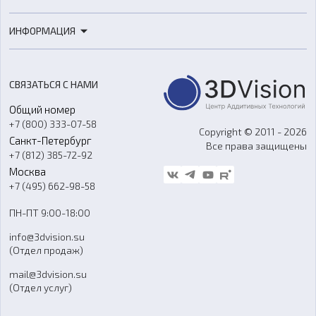
3D-сканеры
3D-печать
Роботы
ИНФОРМАЦИЯ
3D-моделирование
Расходные материалы
Цены
3D-сканирование
Станки с ЧПУ
Акции
Реверс-инжиниринг
Оборудование и материалы для вакуумного литья
СВЯЗАТЬСЯ С НАМИ
Портфолио
Литье пластмасс
Аксессуары и прочее оборудование
Общий номер
О компании
Ремонт и услуги
Программное обеспечение
+7 (800) 333-07-58
Контакты
Copyright © 2011 - 2026
Санкт-Петербург
Все права защищены
Гос. закупки
+7 (812) 385-72-92
Стать дилером
Москва
Блог
+7 (495) 662-98-58
Доставка
ПН-ПТ 9:00-18:00
Отзывы
info@3dvision.su
FAQ
(Отдел продаж)
mail@3dvision.su
(Отдел услуг)