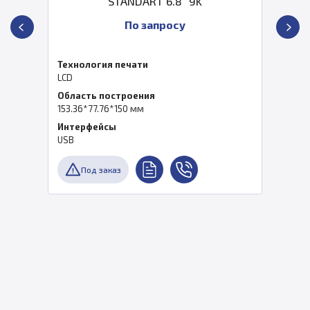
STANDART 6.8" 9K
По запросу
Технология печати
LCD
Область построения
153.36*77.76*150 мм
Интерфейсы
USB
Под заказ