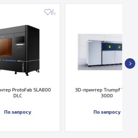
Fab SLA800
3D-принтер Trumpf TruPrint
3
3000
су
По запросу