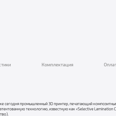
стики
Комплектация
Оплат
нке сегодня промышленный 3D принтер, печатающий композитным
атентованную технологию, известную как «Selective Lamination 
тво).