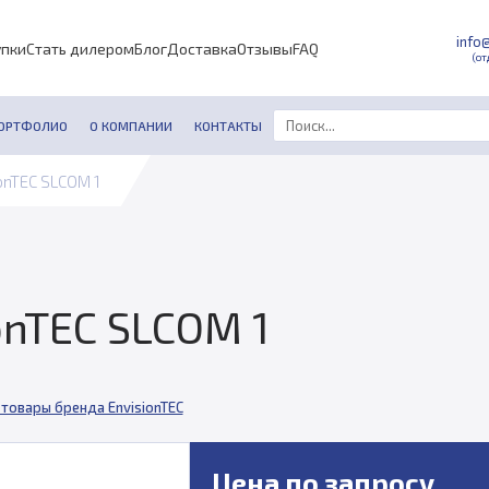
info
упки
Стать дилером
Блог
Доставка
Отзывы
FAQ
(от
ОРТФОЛИО
О КОМПАНИИ
КОНТАКТЫ
onTEC SLCOM 1
onTEC SLCOM 1
 товары бренда EnvisionTEC
Цена по запросу