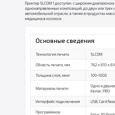
Принтер SLCOM 1 доступен с широким диапазоном 
однонаправленных композиций, до двух или трех 
автомобильной отрасли, а также в продуктах мас
медицина в космосе.
Основные сведения
Технология печати
SLCOM
Область печати, мм
762 x 610 x 61
Толщина слоя, мкм
100-1000
Одно и двунап
Материалы печати
Kevlar, PBO
Интерфейс подключения
USB, Card Rea
Программное
Eplus 3D Print