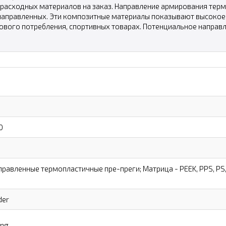
расходных материалов на заказ. Направление армирования терм
направленных. Эти композитные материалы показывают высокое 
сового потребления, спортивных товарах. Потенциальное направ
0
равленные термопластичные пре-преги; Матрица - PEEK, PPS, PS, PE
der
ing