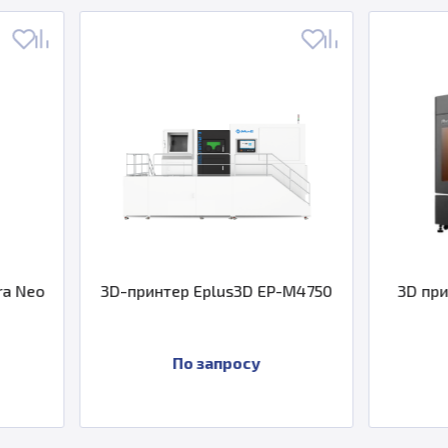
3D-принтер Eplus3D EP-M4750
3D принтер Proto
DLC
По запросу
По запро