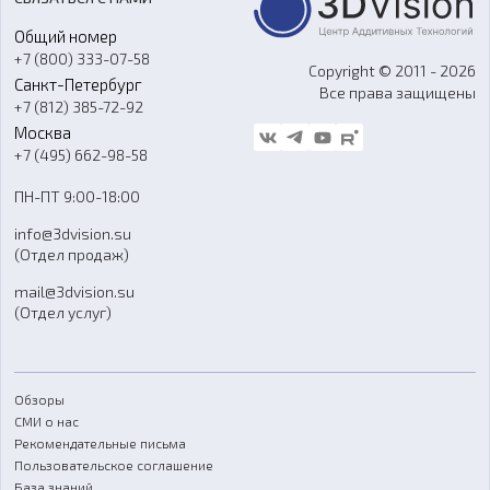
Портфолио
Литье пластмасс
Аксессуары и прочее оборудование
Общий номер
О компании
Ремонт и услуги
Программное обеспечение
+7 (800) 333-07-58
Контакты
Copyright © 2011 - 2026
Санкт-Петербург
Все права защищены
Гос. закупки
+7 (812) 385-72-92
Стать дилером
Москва
Блог
+7 (495) 662-98-58
Доставка
ПН-ПТ 9:00-18:00
Отзывы
info@3dvision.su
FAQ
(Отдел продаж)
mail@3dvision.su
(Отдел услуг)
Обзоры
СМИ о нас
Рекомендательные письма
Пользовательское соглашение
База знаний