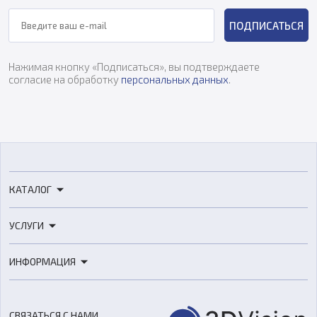
ПОДПИСАТЬСЯ
Нажимая кнопку «Подписаться», вы подтверждаете
согласие на обработку
персональных данных
.
КАТАЛОГ
3D-принтеры
УСЛУГИ
3D-сканеры
3D-печать
Роботы
ИНФОРМАЦИЯ
3D-моделирование
Расходные материалы
Цены
3D-сканирование
Станки с ЧПУ
Акции
Реверс-инжиниринг
Оборудование и материалы для вакуумного литья
СВЯЗАТЬСЯ С НАМИ