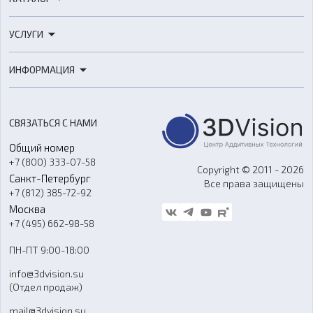
3D-принтеры
УСЛУГИ
3D-сканеры
3D-печать
Роботы
ИНФОРМАЦИЯ
3D-моделирование
Расходные материалы
Цены
3D-сканирование
Станки с ЧПУ
Акции
Реверс-инжиниринг
Оборудование и материалы для вакуумного литья
СВЯЗАТЬСЯ С НАМИ
Портфолио
Литье пластмасс
Аксессуары и прочее оборудование
Общий номер
О компании
Ремонт и услуги
Программное обеспечение
+7 (800) 333-07-58
Контакты
Copyright © 2011 - 2026
Санкт-Петербург
Все права защищены
Гос. закупки
+7 (812) 385-72-92
Стать дилером
Москва
Блог
+7 (495) 662-98-58
Доставка
ПН-ПТ 9:00-18:00
Отзывы
info@3dvision.su
FAQ
(Отдел продаж)
mail@3dvision.su