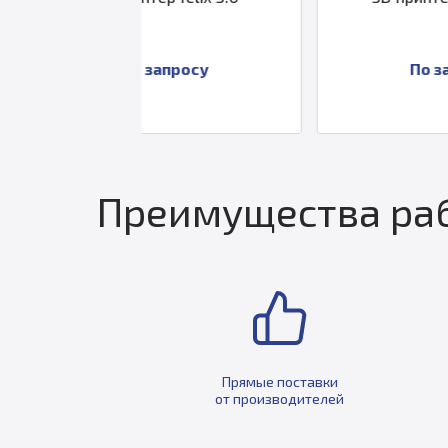
 запросу
По запросу
Преимущества раб
Прямые поставки
от производителей