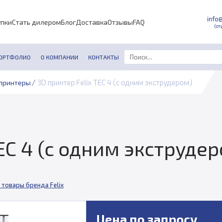
info
упки
Стать дилером
Блог
Доставка
Отзывы
FAQ
(от
ОРТФОЛИО
О КОМПАНИИ
КОНТАКТЫ
/
3D принтер Felix TEC 4 (с одним экструдером)
принтеры
TEC 4 (с одним экструде
 товары бренда Felix
Цена по запросу