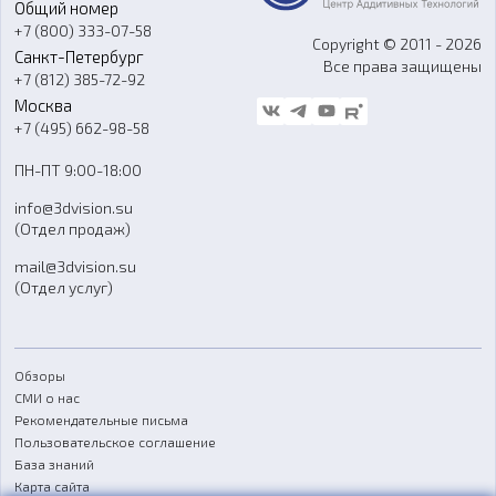
Общий номер
О компании
Ремонт и услуги
Программное обеспечение
+7 (800) 333-07-58
Контакты
Copyright © 2011 - 2026
Санкт-Петербург
Все права защищены
Гос. закупки
+7 (812) 385-72-92
Стать дилером
Москва
Блог
+7 (495) 662-98-58
Доставка
ПН-ПТ 9:00-18:00
Отзывы
info@3dvision.su
FAQ
(Отдел продаж)
mail@3dvision.su
(Отдел услуг)
Обзоры
СМИ о нас
Рекомендательные письма
Пользовательское соглашение
База знаний
Карта сайта