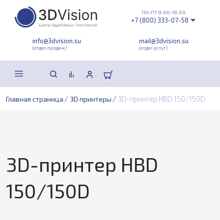
ПН-ПТ 9:00-18:00
+7 (800) 333-07-58
info@3dvision.su
mail@3dvision.su
(отдел продаж)
(отдел услуг)
/
/
3D-принтер HBD 150/150D
Главная страница
3D принтеры
3D-принтер HBD
150/150D