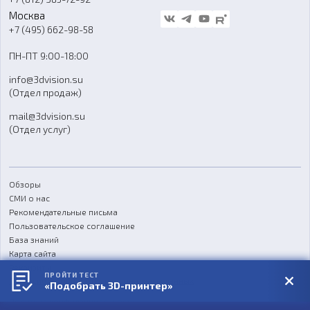
Стать дилером
Москва
Блог
+7 (495) 662-98-58
Доставка
ПН-ПТ 9:00-18:00
Отзывы
info@3dvision.su
FAQ
(Отдел продаж)
mail@3dvision.su
(Отдел услуг)
Обзоры
СМИ о нас
Рекомендательные письма
Пользовательское соглашение
База знаний
Карта сайта
Реквизиты
ПРОЙТИ ТЕСТ
Согласие на обработку персональных данных
«Подобрать 3D-принтер»
Политика конфиденциальности