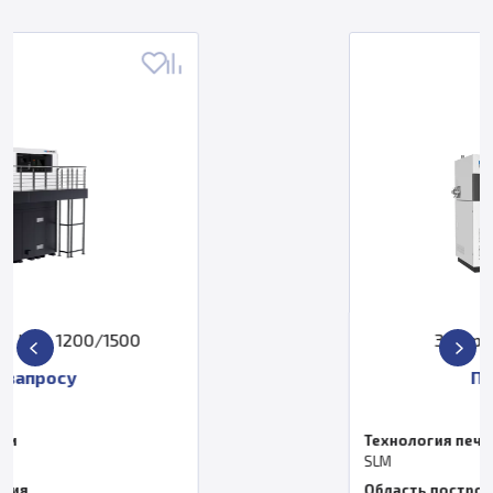
3D‑принтер HBD 200
По запросу
Технология печати
SLM
Область построения