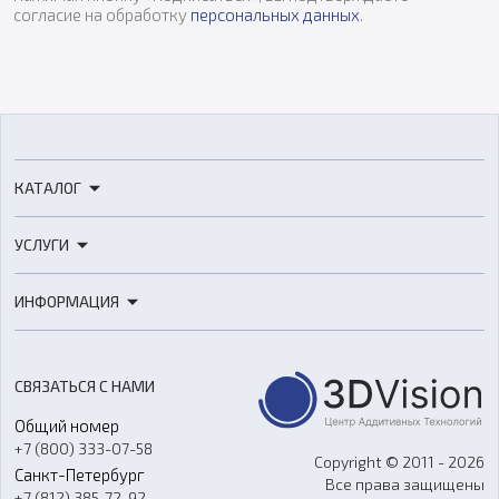
согласие на обработку
персональных данных
.
КАТАЛОГ
3D-принтеры
УСЛУГИ
3D-сканеры
3D-печать
Роботы
ИНФОРМАЦИЯ
3D-моделирование
Расходные материалы
Цены
3D-сканирование
Станки с ЧПУ
Акции
Реверс-инжиниринг
Оборудование и материалы для вакуумного литья
СВЯЗАТЬСЯ С НАМИ
Портфолио
Литье пластмасс
Аксессуары и прочее оборудование
Общий номер
О компании
Ремонт и услуги
Программное обеспечение
+7 (800) 333-07-58
Контакты
Copyright © 2011 - 2026
Санкт-Петербург
Все права защищены
Гос. закупки
+7 (812) 385-72-92