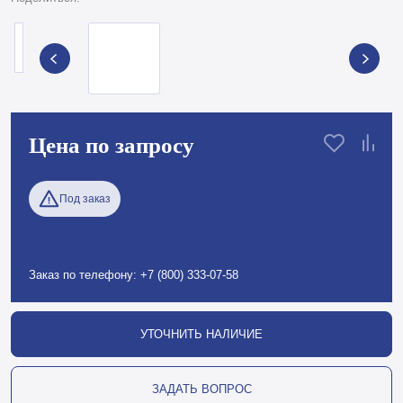
Все товары бренда HBD
Поделиться:
Цена по запросу
Под заказ
Пользуясь сайтом, вы соглашаетесь с
использованием cookies и
политикой
Хорошо
Заказ по телефону:
+7 (800) 333-07-58
конфиденциальности
.