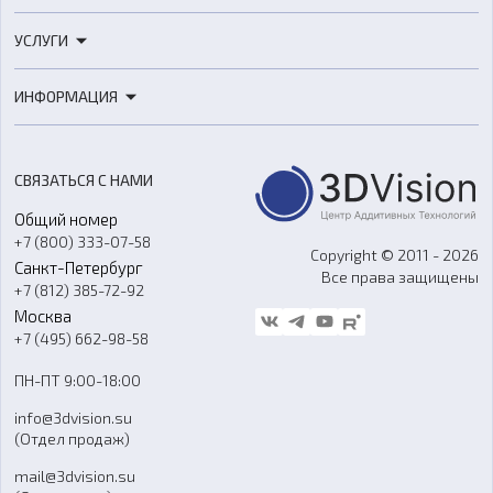
3D-принтеры
УСЛУГИ
3D-сканеры
3D-печать
Роботы
ИНФОРМАЦИЯ
3D-моделирование
Расходные материалы
Цены
3D-сканирование
Станки с ЧПУ
Акции
Реверс-инжиниринг
Оборудование и материалы для вакуумного литья
СВЯЗАТЬСЯ С НАМИ
Портфолио
Литье пластмасс
Аксессуары и прочее оборудование
Общий номер
О компании
Ремонт и услуги
Программное обеспечение
+7 (800) 333-07-58
Контакты
Copyright © 2011 - 2026
Санкт-Петербург
Все права защищены
Гос. закупки
+7 (812) 385-72-92
Стать дилером
Москва
Блог
+7 (495) 662-98-58
Доставка
ПН-ПТ 9:00-18:00
Отзывы
info@3dvision.su
FAQ
(Отдел продаж)
mail@3dvision.su