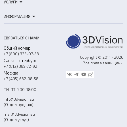
УСЛУГИ
3D-сканеры
3D-печать
Роботы
ИНФОРМАЦИЯ
3D-моделирование
Расходные материалы
Цены
3D-сканирование
Станки с ЧПУ
Акции
Реверс-инжиниринг
Оборудование и материалы для вакуумного литья
СВЯЗАТЬСЯ С НАМИ
Портфолио
Литье пластмасс
Аксессуары и прочее оборудование
Общий номер
О компании
Ремонт и услуги
Программное обеспечение
+7 (800) 333-07-58
Контакты
Copyright © 2011 - 2026
Санкт-Петербург
Все права защищены
Гос. закупки
+7 (812) 385-72-92
Стать дилером
Москва
Блог
+7 (495) 662-98-58
Доставка
ПН-ПТ 9:00-18:00
Отзывы
info@3dvision.su
FAQ
(Отдел продаж)
mail@3dvision.su
(Отдел услуг)