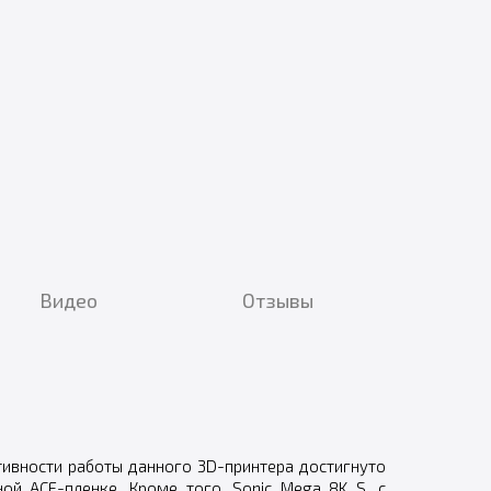
Видео
Отзывы
тивности работы данного 3D-принтера достигнуто
й ACF-пленке. Кроме того, Sonic Mega 8K S, с