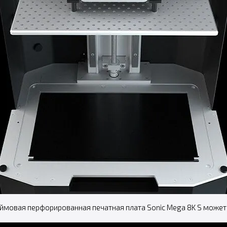
ймовая перфорированная печатная плата Sonic Mega 8K S может