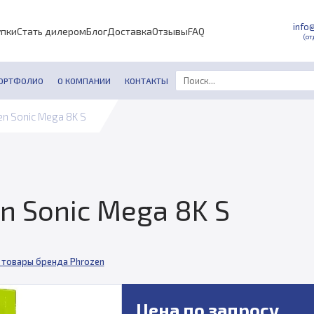
info
упки
Стать дилером
Блог
Доставка
Отзывы
FAQ
(от
ОРТФОЛИО
О КОМПАНИИ
КОНТАКТЫ
n Sonic Mega 8K S
n Sonic Mega 8K S
 товары бренда Phrozen
Цена по запросу