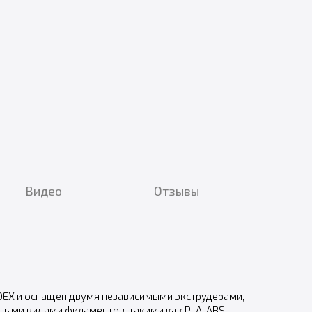
Видео
Отзывы
 IDEX и оснащен двумя независимыми экструдерами,
ными видами филаментов, такими как PLA, ABS,