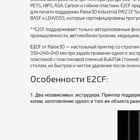
PETG, HIPS, ASA, Carbon и гибкие пластики. E2CF
для печати поддержек Raise3D Industrial PA12 CF S
BASF и LEHVOSS, которые сертифицированы прогр
**E2CF поддерживает только авторизованные фил
промышленности, автомобилестроении, медицине, 
E2CF
от Raise3D — настольный принтер со строги
330×240×240 мм при задействовании одного экстр
пластиной с пластиковой пленкой BuildTak (тонки
столом, их быстрое и чистое удаление после оконч
Особенности E2CF:
1. Два независимых экструдера. Принтер поддерж
копии, изготовление одного и того же объекта раз