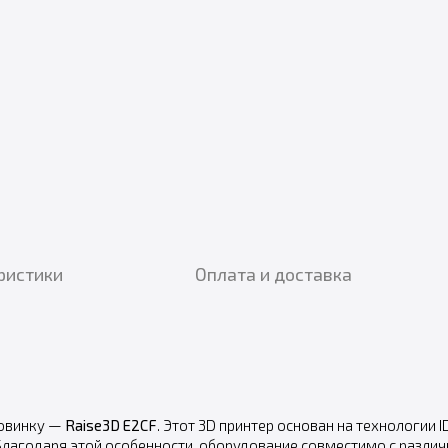
ристики
Оплата и доставка
новинку —
Raise3D
E2CF
. Этот 3D принтер основан на технологии
Благодаря этой особенности, оборудование совместимо с различ