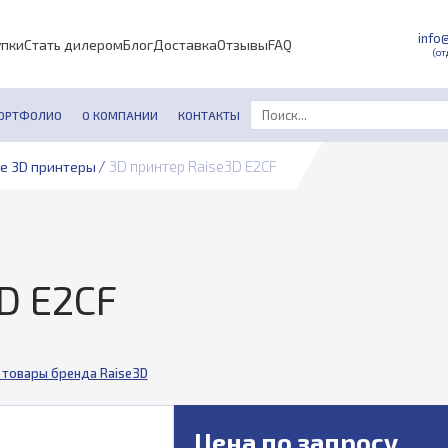
info
упки
Стать дилером
Блог
Доставка
Отзывы
FAQ
(от
ОРТФОЛИО
О КОМПАНИИ
КОНТАКТЫ
/
3D принтер Raise3D E2CF
е 3D принтеры
D E2CF
 товары бренда Raise3D
Цена по запросу