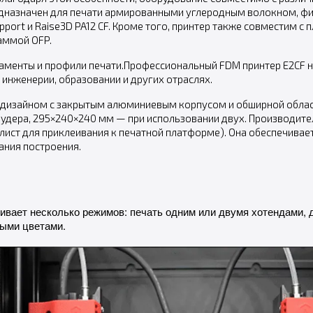
 предназначен для печати армированными углеродным волокном, 
upport и Raise3D PA12 CF. Кроме того, принтер также совместим 
аммой OFP.
аменты и профили печати.Профессиональный FDM принтер E2CF н
инженерии, образовании и других отраслях.
м дизайном с закрытым алюминиевым корпусом и обширной облас
удера, 295×240×240 мм — при использовании двух. Производите
й лист для приклеивания к печатной платформе). Она обеспечива
ания построения.
ивает несколько режимов: печать одним или двумя хотендами, 
ными цветами.