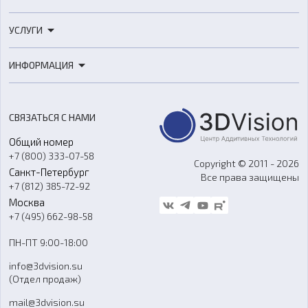
3D-принтеры
УСЛУГИ
3D-сканеры
3D-печать
Роботы
ИНФОРМАЦИЯ
3D-моделирование
Расходные материалы
Цены
3D-сканирование
Станки с ЧПУ
Акции
Реверс-инжиниринг
Оборудование и материалы для вакуумного литья
СВЯЗАТЬСЯ С НАМИ
Портфолио
Литье пластмасс
Аксессуары и прочее оборудование
Общий номер
О компании
Ремонт и услуги
Программное обеспечение
+7 (800) 333-07-58
Контакты
Copyright © 2011 - 2026
Санкт-Петербург
Все права защищены
Гос. закупки
+7 (812) 385-72-92
Стать дилером
Москва
Блог
+7 (495) 662-98-58
Доставка
ПН-ПТ 9:00-18:00
Отзывы
info@3dvision.su
FAQ
(Отдел продаж)
mail@3dvision.su