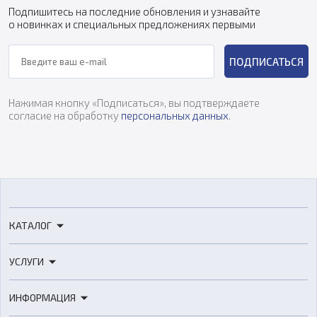
Подпишитесь на последние обновления и узнавайте
о новинках и специальных предложениях первыми
ПОДПИСАТЬСЯ
Нажимая кнопку «Подписаться», вы подтверждаете
согласие на обработку
персональных данных
.
КАТАЛОГ
3D-принтеры
УСЛУГИ
3D-сканеры
3D-печать
Роботы
ИНФОРМАЦИЯ
3D-моделирование
Расходные материалы