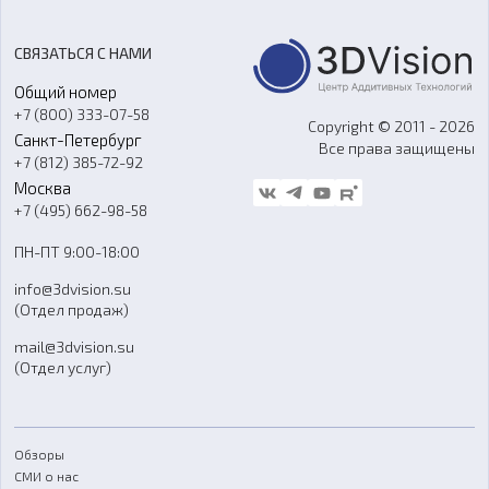
Цены
3D-сканирование
Станки с ЧПУ
Акции
Реверс-инжиниринг
Оборудование и материалы для вакуумного литья
СВЯЗАТЬСЯ С НАМИ
Портфолио
Литье пластмасс
Аксессуары и прочее оборудование
Общий номер
О компании
Ремонт и услуги
Программное обеспечение
+7 (800) 333-07-58
Контакты
Copyright © 2011 - 2026
Санкт-Петербург
Все права защищены
Гос. закупки
+7 (812) 385-72-92
Стать дилером
Москва
Блог
+7 (495) 662-98-58
Доставка
ПН-ПТ 9:00-18:00
Отзывы
info@3dvision.su
FAQ
(Отдел продаж)
mail@3dvision.su
(Отдел услуг)
Обзоры
СМИ о нас