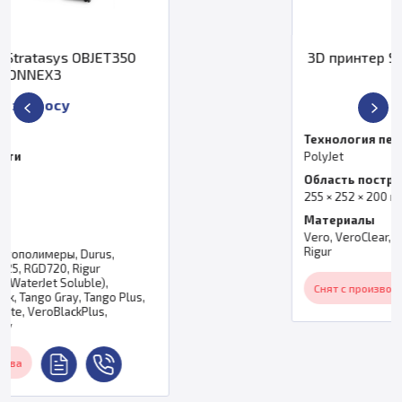
50
3D принтер Stratasys Objet1000 
По запросу
Технология печати
PolyJet
Область построения
255 × 252 × 200 мм
Материалы
Vero, VeroClear, TangoPlus, TangoBlackPlu
Rigur
Снят с производства
lus,