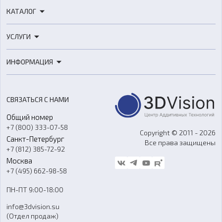
КАТАЛОГ
3D-принтеры
УСЛУГИ
3D-сканеры
3D-печать
Роботы
ИНФОРМАЦИЯ
3D-моделирование
Расходные материалы
Цены
3D-сканирование
Станки с ЧПУ
Акции
Реверс-инжиниринг
Оборудование и материалы для вакуумного литья
СВЯЗАТЬСЯ С НАМИ
Портфолио
Литье пластмасс
Аксессуары и прочее оборудование
Общий номер
О компании
Ремонт и услуги
Программное обеспечение
+7 (800) 333-07-58
Контакты
Copyright © 2011 - 2026
Санкт-Петербург
Все права защищены
Гос. закупки
+7 (812) 385-72-92
Стать дилером
Москва
Блог
+7 (495) 662-98-58
Доставка
ПН-ПТ 9:00-18:00
Отзывы
info@3dvision.su
FAQ
(Отдел продаж)