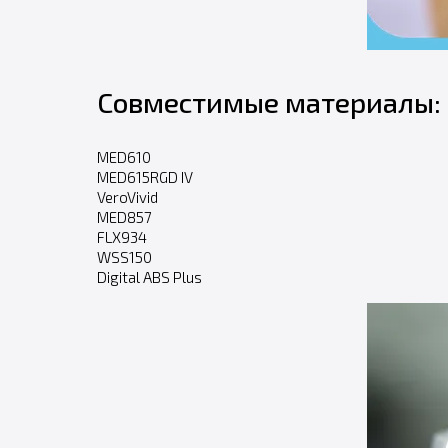
Совместимые материалы:
MED610
MED615RGD IV
VeroVivid
MED857
FLX934
WSS150
Digital ABS Plus