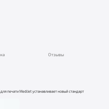
вка
Отзывы
я печати MediJet устанавливает новый стандарт