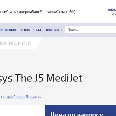
info
упки
Стать дилером
Блог
Доставка
Отзывы
FAQ
(от
ОРТФОЛИО
О КОМПАНИИ
КОНТАКТЫ
sys The J5 MediJet
ys The J5 MediJet
 товары бренда Stratasys
Цена по запросу