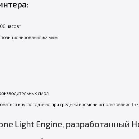
интера:
000 часов*
о позиционирования ±2 мкм
роизводительных смол
оваться круглогодично при среднем времени использования 16 ч
one Light Engine, разработанный 