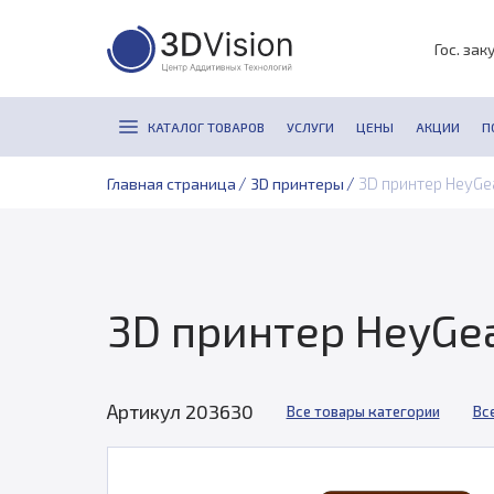
Гос. зак
КАТАЛОГ ТОВАРОВ
УСЛУГИ
ЦЕНЫ
АКЦИИ
П
/
/
3D принтер HeyGea
Главная страница
3D принтеры
3D принтер HeyGear
Артикул 203630
Все товары категории
Вс