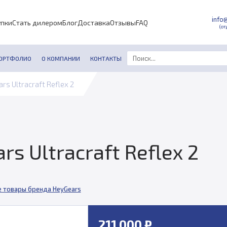
info
упки
Стать дилером
Блог
Доставка
Отзывы
FAQ
(от
ОРТФОЛИО
О КОМПАНИИ
КОНТАКТЫ
rs Ultracraft Reflex 2
s Ultracraft Reflex 2
е товары бренда HeyGears
211 000 ₽