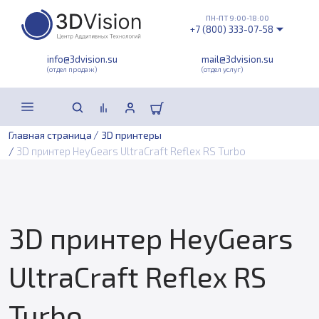
ПН-ПТ 9:00-18:00
+7 (800) 333-07-58
info@3dvision.su
mail@3dvision.su
(отдел продаж)
(отдел услуг)
/
Главная страница
3D принтеры
/
3D принтер HeyGears UltraCraft Reflex RS Turbo
3D принтер HeyGears
UltraCraft Reflex RS
Turbo