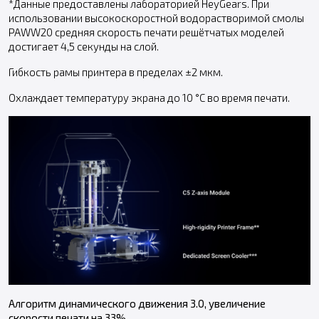
*Данные предоставлены лабораторией HeyGears. При
использовании высокоскоростной водорастворимой смолы
PAWW20 средняя скорость печати решётчатых моделей
достигает 4,5 секунды на слой.
Гибкость рамы принтера в пределах ±2 мкм.
Охлаждает температуру экрана до 10 °C во время печати.
Алгоритм динамического движения 3.0, увеличение
скорости печати на 33%