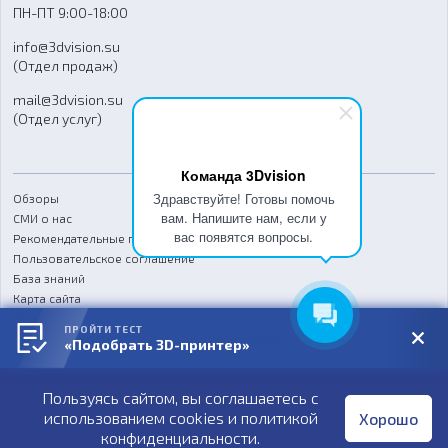
ПН-ПТ 9:00-18:00
Отзывы
info@3dvision.su
FAQ
(Отдел продаж)
mail@3dvision.su
(Отдел услуг)
Команда 3Dvision
Здравствуйте! Готовы помочь
Обзоры
вам. Напишите нам, если у
СМИ о нас
вас появятся вопросы.
Рекомендательные письма
Пользовательское соглашение
База знаний
Карта сайта
Реквизиты
ПРОЙТИ ТЕСТ
Согласие на обработку персональных данных
«Подобрать 3D-принтер»
Политика конфиденциальности
Пользуясь сайтом, вы соглашаетесь с
Публичная оферта
использованием cookies и
политикой
Хорошо
конфиденциальности
.