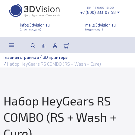
ПН-ПТ 9:00-18:00
+7 (800) 333-07-58
info@3dvision.su
mail@3dvision.su
(отдел продаж)
(отдел услуг)
/
Главная страница
3D принтеры
/
Набор HeyGears RS COMBO (RS + Wash + Cure)
Набор HeyGears RS
COMBO (RS + Wash +
Cure)