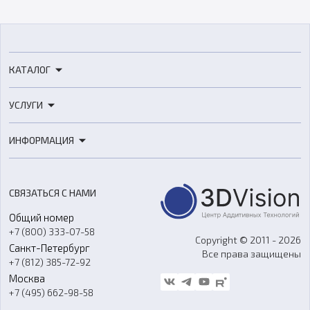
КАТАЛОГ
3D-принтеры
УСЛУГИ
3D-сканеры
3D-печать
Роботы
ИНФОРМАЦИЯ
3D-моделирование
Расходные материалы
Цены
3D-сканирование
Станки с ЧПУ
Акции
Реверс-инжиниринг
Оборудование и материалы для вакуумного литья
СВЯЗАТЬСЯ С НАМИ
Портфолио
Литье пластмасс
Аксессуары и прочее оборудование
Общий номер
О компании
Ремонт и услуги
Программное обеспечение
+7 (800) 333-07-58
Контакты
Copyright © 2011 - 2026
Санкт-Петербург
Все права защищены
Гос. закупки
+7 (812) 385-72-92
Стать дилером
Москва
Блог
+7 (495) 662-98-58
Доставка