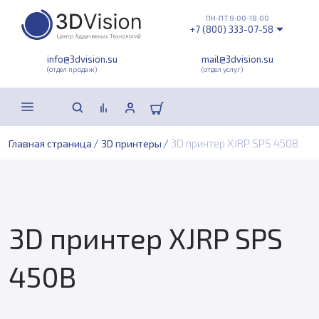
ПН-ПТ 9:00-18:00
+7 (800) 333-07-58
info@3dvision.su
mail@3dvision.su
(отдел продаж)
(отдел услуг)
/
/
3D принтер XJRP SPS 450B
Главная страница
3D принтеры
3D принтер XJRP SPS
450B