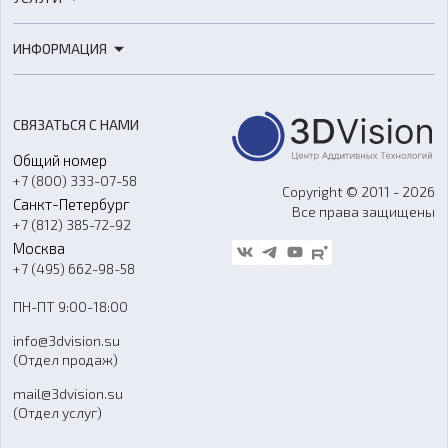
3D-сканеры
3D-печать
Роботы
ИНФОРМАЦИЯ
3D-моделирование
Расходные материалы
Цены
3D-сканирование
Станки с ЧПУ
Акции
Реверс-инжиниринг
Оборудование и материалы для вакуумного литья
СВЯЗАТЬСЯ С НАМИ
Портфолио
Литье пластмасс
Аксессуары и прочее оборудование
Общий номер
О компании
Ремонт и услуги
Программное обеспечение
+7 (800) 333-07-58
Контакты
Copyright © 2011 - 2026
Санкт-Петербург
Все права защищены
Гос. закупки
+7 (812) 385-72-92
Стать дилером
Москва
Блог
+7 (495) 662-98-58
Доставка
ПН-ПТ 9:00-18:00
Отзывы
info@3dvision.su
FAQ
(Отдел продаж)
mail@3dvision.su
(Отдел услуг)