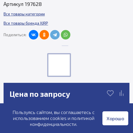
Артикул 197628
Все товары категории
Все товары бренда XJRP
Поделиться:
Цена по запросу
Пользуясь сайтом, вы соглашаетесь с
Под заказ
использованием cookies и
политикой
Хорошо
конфиденциальности
.