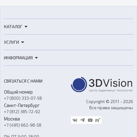
КАТАЛОГ
3D-принтеры
УСЛУГИ
3D-сканеры
3D-печать
Роботы
ИНФОРМАЦИЯ
3D-моделирование
Расходные материалы
Цены
3D-сканирование
Станки с ЧПУ
Акции
Реверс-инжиниринг
Оборудование и материалы для вакуумного литья
СВЯЗАТЬСЯ С НАМИ
Портфолио
Литье пластмасс
Аксессуары и прочее оборудование
Общий номер
О компании
Ремонт и услуги
Программное обеспечение
+7 (800) 333-07-58
Контакты
Copyright © 2011 - 2026
Санкт-Петербург
Все права защищены
Гос. закупки
+7 (812) 385-72-92
Стать дилером
Москва
Блог
+7 (495) 662-98-58
Доставка
ПН-ПТ 9:00-18:00