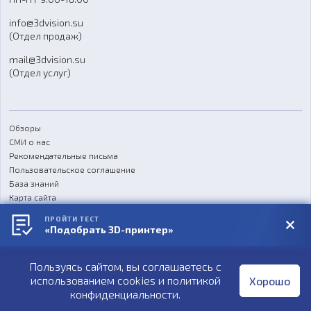
Отзывы
info@3dvision.su
FAQ
(Отдел продаж)
mail@3dvision.su
(Отдел услуг)
Обзоры
СМИ о нас
Рекомендательные письма
Пользовательское соглашение
База знаний
Карта сайта
Реквизиты
ПРОЙТИ ТЕСТ
Согласие на обработку персональных данных
«Подобрать 3D-принтер»
Политика конфиденциальности
Пользуясь сайтом, вы соглашаетесь с
Публичная оферта
использованием cookies и
политикой
Хорошо
конфиденциальности
.